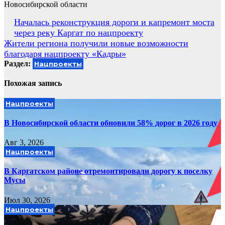
Новосибирской области
Навигация
Началась реконструкция дороги и капремонт моста
через реку Каргат по нацпроекту
по
Жители региона получили новые возможности
записям
благодаря нацпроекту «Кадры»
Раздел:
Нацпроекты
Похожая запись
Нацпроекты
В Новосибирской области обновили 58% дорог в 2026 году
Авг 3, 2026
Нацпроекты
В Каргатском районе отремонтировали дорогу к поселку
Мусы
Июл 30, 2026
Нацпроекты