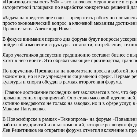
«Производительность 360» – это ключевое мероприятие в стране
авторитетной площадки по выработке конкретных решений дл
«Задача на предстоящие годы – превратить работу по повышен
просто экономический вопрос, а ключевой механизм достижени
Правительства Александр Новак.
В фокусе внимания первого дня форума будут вопросы ускоре
пойдет об изменении структуры занятости, потребления, техно
Ядро участников дискуссии традиционно составит бизнес с выр
хотят в него войти. Это обрабатывающие производства, транс
По поручению Президента на новом этапе проекта работой по 
экономики, но и все учреждения социальной сферы. Первые ре
культуры и спорта обсудят в рамках второго дня форума.
«Главное достижение последних лет заключается в том, что б
промышленных предприятий. Оно стало массовой идеологией, 
активно внедряются не только на заводах, но и в сфере услуг
Максим Папушенко.
В Новосибирске в рамках «Технопрома» на форуме «Повышени
работы предприятий и опыт компаний, которые реализуют фед
Лев Решетников на открытии форума отметил включение в про