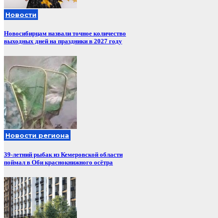
Новости
Новосибирцам назвали точное количество
выходных дней на праздники в 2027 году
Новости региона
39-летний рыбак из Кемеровской области
поймал в Оби краснокнижного осётра