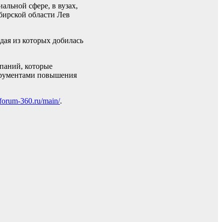
альной сфере, в вузах,
бирской области Лев
дая из которых добилась
мпаний, которые
струментами повышения
//forum-360.ru/main/
.