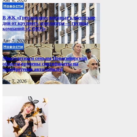
Авг 8, 2026
Новости
В ЖК «Гренландия» впервые клиентские
дни от крупного девелопера — группы
компаний «СОЮЗ»
Авг 7, 2026
Новости
Многодетным семьям Новосибирской
области вручены сертификаты на
приобретение автомобилей
Авг 7, 2026