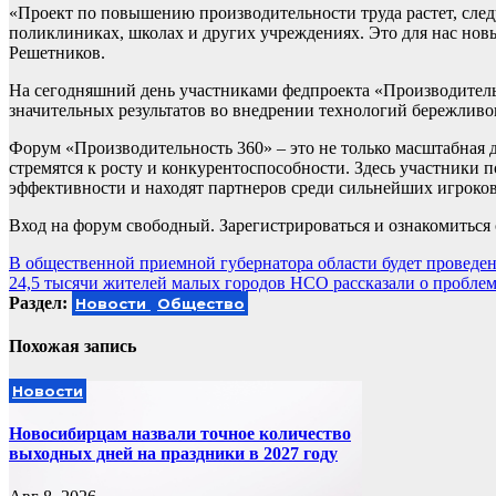
«Проект по повышению производительности труда растет, след
поликлиниках, школах и других учреждениях. Это для нас нов
Решетников.
На сегодняшний день участниками федпроекта «Производительн
значительных результатов во внедрении технологий бережливо
Форум «Производительность 360» – это не только масштабная 
стремятся к росту и конкурентоспособности. Здесь участники
эффективности и находят партнеров среди сильнейших игроков
Вход на форум свободный. Зарегистрироваться и ознакомитьс
Навигация
В общественной приемной губернатора области будет проведен
24,5 тысячи жителей малых городов НСО рассказали о пробле
по
Раздел:
Новости
Общество
записям
Похожая запись
Новости
Новосибирцам назвали точное количество
выходных дней на праздники в 2027 году