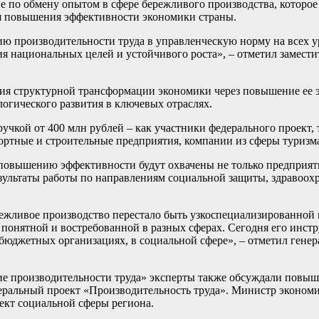
 по обмену опытом в сфере бережливого производства, которое з
я повышения эффективности экономики страны.
ию производительности труда в управленческую норму на всех у
я национальных целей и устойчивого роста», – отметил замести
ния структурной трансформации экономики через повышение ее 
логического развития в ключевых отраслях.
учкой от 400 млн рублей – как участники федерального проект, 
портные и строительные предприятия, компании из сферы туризм
повышению эффективности будут охвачены не только предприяти
зультаты работы по направлениям социальной защиты, здравоохр
ережливое производство перестало быть узкоспециализированной
понятной и востребованной в разных сферах. Сегодня его инст
, в бюджетных организациях, в социальной сфере», – отметил ге
е производительности труда» эксперты также обсуждали повы
еральный проект «Производительность труда». Министр эконом
ект социальной сферы региона.