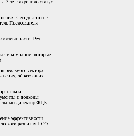
а 7 лет закрепило статус
ровнях. Сегодня это не
тель Председателя
эффективности. Речь
так и компании, которые
а.
я реального сектора
анения, образования,
 практикой
рументы и подходы
неральный директор ФЦК
шение эффективности
ического развития НСО