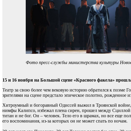
Фото пресс-службы министерства культуры Новос
15 и 16 ноября на Большой сцене «Красного факела» прошл
Театр за свою более чем вековую историю обратился к поэме Г
зрителями на сцене предстало эпическое полотно, рожденное и
Хитроумный и богоравный Одиссей выжил в Троянской войне, 
нимфы Калипсо, избежал плена сирен, прошел между Сциллой и
титан и не бог. Он – человек. Тело его в шрамах, но все еще п
его воспоминания, из-за которых он не может спать по ночам.