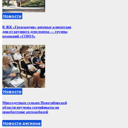
Новости
В ЖК «Гренландия» впервые клиентские
дни от крупного девелопера — группы
компаний «СОЮЗ»
Новости
Многодетным семьям Новосибирской
области вручены сертификаты на
приобретение автомобилей
Новости региона