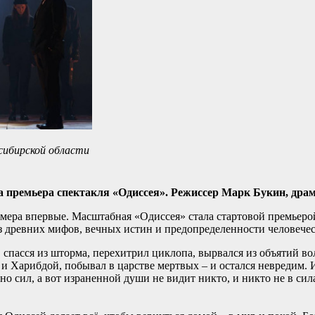
ибирской области
а премьера спектакля «Одиссея». Режиссер Марк Букин, дра
омера впервые. Масштабная «Одиссея» стала стартовой премьерой
з древних мифов, вечных истин и предопределенности человечес
спасся из шторма, перехитрил циклопа, вырвался из объятий 
 Харибдой, побывал в царстве мертвых – и остался невредим. 
олно сил, а вот израненной души не видит никто, и никто не в си