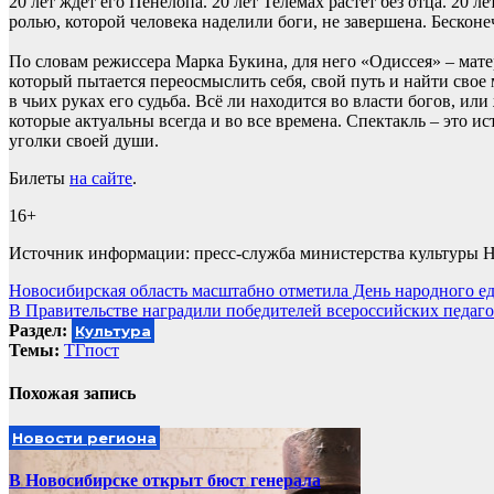
20 лет ждет его Пенелопа. 20 лет Телемах растет без отца. 20 
ролью, которой человека наделили боги, не завершена. Бесконе
По словам режиссера Марка Букина, для него «Одиссея» – мат
который пытается переосмыслить себя, свой путь и найти свое
в чьих руках его судьба. Всё ли находится во власти богов, и
которые актуальны всегда и во все времена. Спектакль – это ис
уголки своей души.
Билеты
на сайте
.
16+
Источник информации: пресс-служба министерства культуры 
Навигация
Новосибирская область масштабно отметила День народного е
В Правительстве наградили победителей всероссийских педаг
по
Раздел:
Культура
записям
Темы:
ТГпост
Похожая запись
Новости региона
В Новосибирске открыт бюст генерала