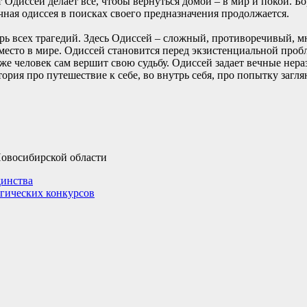
лет Одиссей делает всё, чтобы вернуться домой – в мир и покой. 
чная одиссея в поисках своего предназначения продолжается.
ерь всех трагедий. Здесь Одиссей – сложный, противоречивый, 
 место в мире. Одиссей становится перед экзистенциальной проб
ли же человек сам вершит свою судьбу. Одиссей задает вечные не
тория про путешествие к себе, во внутрь себя, про попытку загл
Новосибирской области
динства
огических конкурсов