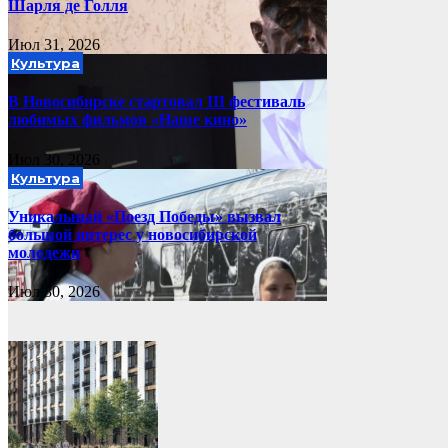
Шарля де Голля
Июл 31, 2026
Культура
В Новосибирске стартовал III фестиваль
любимых фильмов «Наше кино»
Июл 30, 2026
Культура
Уникальный «Поезд Победы» вызвал
большой интерес у новосибирской
молодежи
Июл 30, 2026