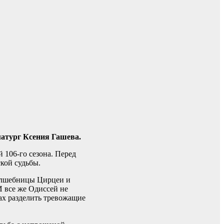
матург Ксения Гашева.
 106-го сезона. Перед
кой судьбы.
волшебницы Цирцеи и
И все же Одиссей не
лах разделить тревожащие