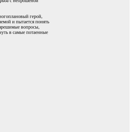
Борьба с непрошеной
многоплановый герой,
лемой и пытается понять
разрешимые вопросы,
януть в самые потаенные