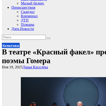
Малый бизнес
Происшествия
Скандал
Криминал
ДТП
Пожары
Дзен.Новости
Культура
В театре «Красный факел» пр
поэмы Гомера
Ноя 19, 2025
Дарья Киселёва