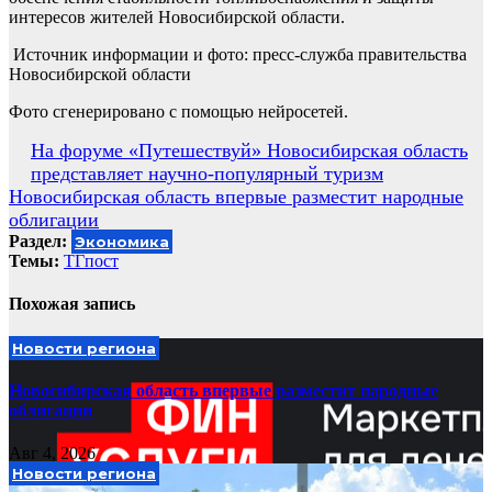
интересов жителей Новосибирской области.
Источник информации и фото: пресс-служба правительства
Новосибирской области
Фото сгенерировано с помощью нейросетей.
Навигация
На форуме «Путешествуй» Новосибирская область
представляет научно-популярный туризм
по
Новосибирская область впервые разместит народные
записям
облигации
Раздел:
Экономика
Темы:
ТГпост
Похожая запись
Новости региона
Новосибирская область впервые разместит народные
облигации
Авг 4, 2026
Новости региона