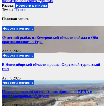
развитие сельского туризма
Раздел:
Новости региона
Темы:
ТГпост
Похожая запись
Новости региона
39-летний рыбак из Кемеровской области поймал в Оби
краснокнижного осётра
Авг 7, 2026
Новости региона
В Новосибирской области прошел Окружной туристский
слет
Авг 7, 2026
Новости региона
Новосибирская область активно применяет БПЛА в
природоохранном контроле
Авг 7, 2026