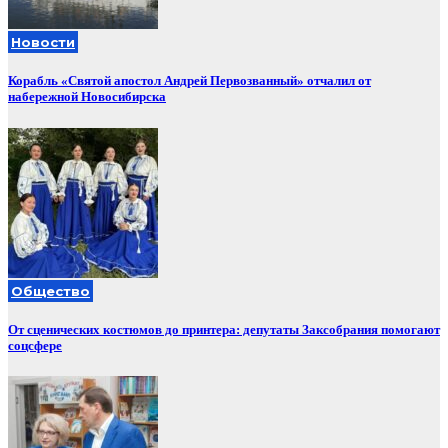
Новости
Корабль «Святой апостол Андрей Первозванный» отчалил от
набережной Новосибирска
Общество
От сценических костюмов до принтера: депутаты Заксобрания помогают
соцсфере