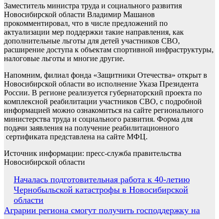
Заместитель министра труда и социального развития
Новосибирской области Владимир Машанов
прокомментировал, что в числе предложений по
актуализации мер поддержки такие направления, как
дополнительные льготы для детей участников СВО,
расширение доступа к объектам спортивной инфраструктуры,
налоговые льготы и многие другие.
Напомним, филиал фонда «Защитники Отечества» открыт в
Новосибирской области во исполнение Указа Президента
России. В регионе реализуется губернаторский проекта по
комплексной реабилитации участников СВО, с подробной
информацией можно ознакомиться на сайте регионального
министерства труда и социального развития. Форма для
подачи заявления на получение реабилитационного
сертификата представлена на сайте МФЦ.
Источник информации: пресс-служба правительства
Новосибирской области
Навигация
Началась подготовительная работа к 40-летию
Чернобыльской катастрофы в Новосибирской
по
области
записям
Аграрии региона смогут получить господдержку на