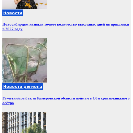
Новости
Новосибирцам назвали точное количество выходных дней на праздники
в 2027 году
Новости региона
39-летний рыбак из Кемеровской области поймал в Оби краснокнижного
осётра