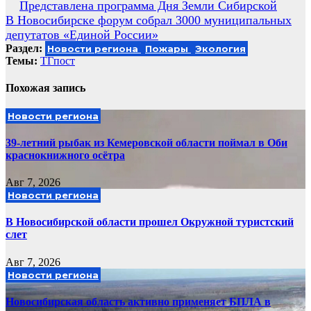
Навигация
Представлена программа Дня Земли Сибирской
В Новосибирске форум собрал 3000 муниципальных
по
депутатов «Единой России»
записям
Раздел:
Новости региона
Пожары
Экология
Темы:
ТГпост
Похожая запись
Новости региона
39-летний рыбак из Кемеровской области поймал в Оби
краснокнижного осётра
Авг 7, 2026
Новости региона
В Новосибирской области прошел Окружной туристский
слет
Авг 7, 2026
Новости региона
Новосибирская область активно применяет БПЛА в