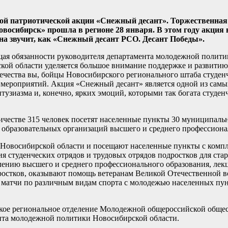
ской патриотической акции «Снежный десант». Торжественна
восибирск» прошла в регионе 28 января. В этом году акция 
зона звучит, как «Снежный десант РСО. Десант Победы».
ая обязанности руководителя департамента молодежной полити
ской области уделяется большое внимание поддержке и развити
ечества вы, бойцы Новосибирского регионального штаба студенч
 мероприятий. Акция «Снежный десант» является одной из самы
узиазма и, конечно, ярких эмоций, которыми так богата студенч
количестве 315 человек посетят населенные пункты 30 муниципал
 образовательных организаций высшего и среднего профессиона
 Новосибирской области и посещают населенные пункты с комп
 студенческих отрядов и трудовых отрядов подростков для ста
ению высшего и среднего профессионального образования, лекц
дростков, оказывают помощь ветеранам Великой Отечественной в
 матчи по различным видам спорта с молодежью населенных пу
кое региональное отделение Молодежной общероссийской обще
нта молодежной политики Новосибирской области.