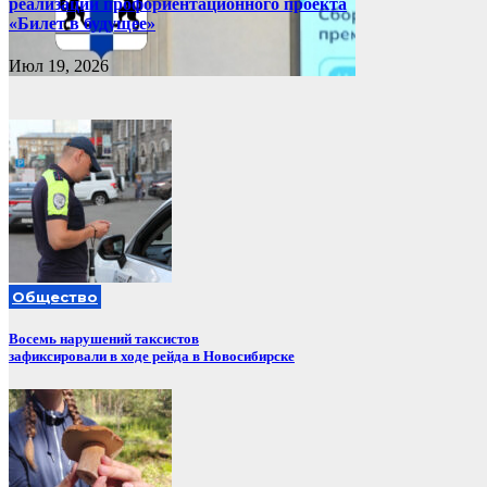
реализации профориентационного проекта
«Билет в будущее»
Июл 19, 2026
Общество
Восемь нарушений таксистов
зафиксировали в ходе рейда в Новосибирске