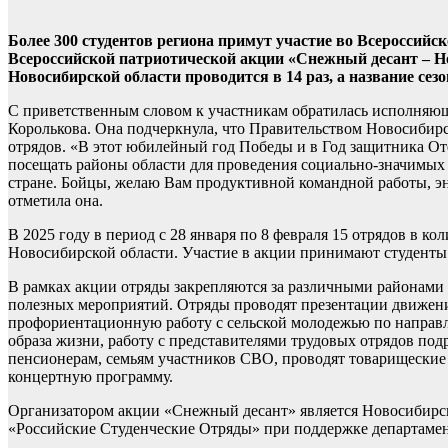
Более 300 студентов региона примут участие во Всероссий
Всероссийской патриотической акции «Снежный десант – Но
Новосибирской области проводится в 14 раз, а название се
С приветственным словом к участникам обратилась исполняющ
Королькова. Она подчеркнула, что Правительством Новосибир
отрядов. «В этот юбилейный год Победы и в Год защитника От
посещать районы области для проведения социально-значимых
стране. Бойцы, желаю Вам продуктивной командной работы, энт
отметила она.
В 2025 году в период с 28 января по 8 февраля 15 отрядов в 
Новосибирской области. Участие в акции принимают студенты
В рамках акции отряды закрепляются за различными районами
полезных мероприятий. Отряды проводят презентации движения
профориентационную работу с сельской молодежью по направл
образа жизни, работу с представителями трудовых отрядов по
пенсионерам, семьям участников СВО, проводят товарищеские
концертную программу.
Организатором акции «Снежный десант» является Новосибирс
«Российские Студенческие Отряды» при поддержке департаме