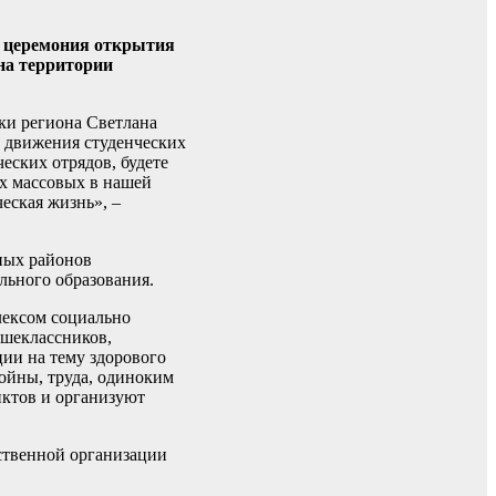
я церемония открытия
на территории
ки региона Светлана
ю движения студенческих
еских отрядов, будете
х массовых в нашей
еская жизнь», –
ьных районов
льного образования.
лексом социально
ршеклассников,
ии на тему здорового
ойны, труда, одиноким
нктов и организуют
ственной организации