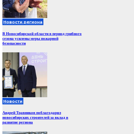
Новости региона
В Новосибирской области в период грибного
сезона усилены меры пожарной
безопасности
Новости
Андрей Травников поблагодарил
новосибирских строителей за вклад в
развитие региона