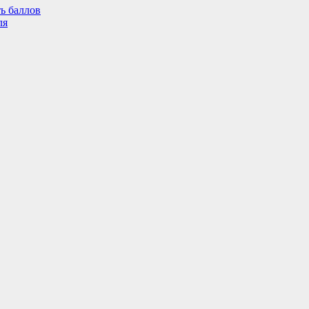
ь баллов
ля