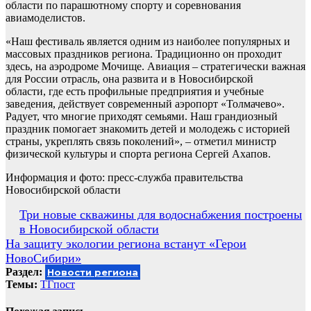
области по парашютному спорту и соревнования
авиамоделистов.
«Наш фестиваль является одним из наиболее популярных и
массовых праздников региона. Традиционно он проходит
здесь, на аэродроме Мочище. Авиация – стратегически важная
для России отрасль, она развита и в Новосибирской
области, где есть профильные предприятия и учебные
заведения, действует современный аэропорт «Толмачево».
Радует, что многие приходят семьями. Наш грандиозный
праздник помогает знакомить детей и молодежь с историей
страны, укреплять связь поколений», – отметил министр
физической культуры и спорта региона Сергей Ахапов.
Информация и фото: пресс-служба правительства
Новосибирской области
Навигация
Три новые скважины для водоснабжения построены
в Новосибирской области
по
На защиту экологии региона встанут «Герои
записям
НовоСибири»
Раздел:
Новости региона
Темы:
ТГпост