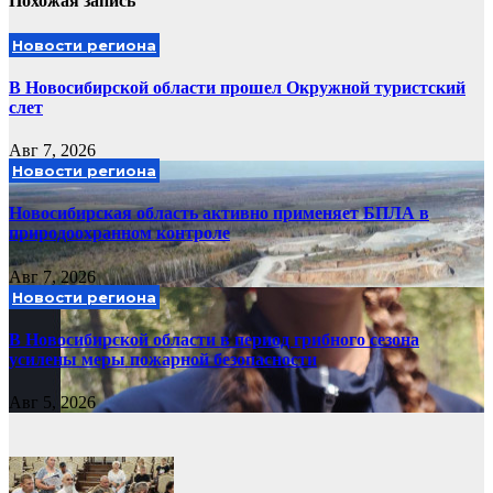
Похожая запись
Новости региона
В Новосибирской области прошел Окружной туристский
слет
Авг 7, 2026
Новости региона
Новосибирская область активно применяет БПЛА в
природоохранном контроле
Авг 7, 2026
Новости региона
В Новосибирской области в период грибного сезона
усилены меры пожарной безопасности
Авг 5, 2026