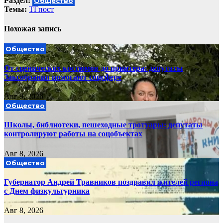
Раздел:
Общество
Темы:
ТГпост
Похожая запись
Общество
От сценических костюмов до принтера: депутаты
Заксобрания помогают соцсфере
Авг 9, 2026
Общество
Школы, библиотеки, пешеходные тротуары: депутаты
контролируют работы на соцобъектах
Авг 8, 2026
Общество
Губернатор Андрей Травников поздравил жителей региона
с Днем физкультурника
Авг 8, 2026