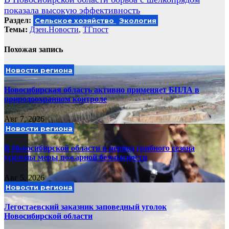
показала высокую эффективность
Раздел:
Сельское хозяйство
Экология
Темы:
Дзен.Новости
,
ТГпост
Похожая запись
Новости региона
Новосибирская область активно применяет БПЛА в
природоохранном контроле
Авг 7, 2026
Новости региона
В Новосибирской области в период грибного сезона
усилены меры пожарной безопасности
Авг 5, 2026
Новости региона
Легостаевский заказник заповедный уголок
Новосибирской области