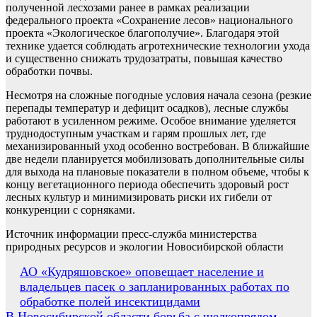
полученной лесхозами ранее в рамках реализации
федерального проекта «Сохранение лесов» национального
проекта «Экологическое благополучие». Благодаря этой
технике удается соблюдать агротехнические технологии ухода
и существенно снижать трудозатраты, повышая качество
обработки почвы.
Несмотря на сложные погодные условия начала сезона (резкие
перепады температур и дефицит осадков), лесные службы
работают в усиленном режиме. Особое внимание уделяется
труднодоступным участкам и гарям прошлых лет, где
механизированный уход особенно востребован. В ближайшие
две недели планируется мобилизовать дополнительные силы
для выхода на плановые показатели в полном объеме, чтобы к
концу вегетационного периода обеспечить здоровый рост
лесных культур и минимизировать риски их гибели от
конкуренции с сорняками.
Источник информации пресс-служба министерства
природных ресурсов и экологии Новосибирской области
Навигация
АО «Кудряшовское» оповещает население и
владельцев пасек о запланированных работах по
по
обработке полей инсектицидами
записям
В Новосибирской области борьба с шелкопрядом