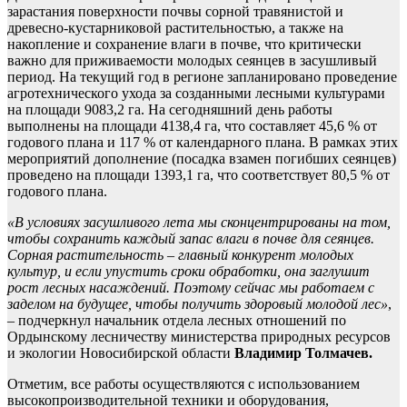
зарастания поверхности почвы сорной травянистой и
древесно-кустарниковой растительностью, а также на
накопление и сохранение влаги в почве, что критически
важно для приживаемости молодых сеянцев в засушливый
период. На текущий год в регионе запланировано проведение
агротехнического ухода за созданными лесными культурами
на площади 9083,2 га. На сегодняшний день работы
выполнены на площади 4138,4 га, что составляет 45,6 % от
годового плана и 117 % от календарного плана. В рамках этих
мероприятий дополнение (посадка взамен погибших сеянцев)
проведено на площади 1393,1 га, что соответствует 80,5 % от
годового плана.
«В условиях засушливого лета мы сконцентрированы на том,
чтобы сохранить каждый запас влаги в почве для сеянцев.
Сорн
ая растительность – главный конкурент молодых
культур, и если упустить сроки обработки, она заглушит
рост лесных насаждений. Поэтому сейчас мы работаем с
заделом на будущее, чтобы получить здоровый молодой лес»
,
– подчеркнул начальник отдела лесных отношений по
Ордынскому лесничеству министерства природных ресурсов
и экологии Новосибирской области
Владимир Толмачев.
Отметим, все работы осуществляются с использованием
высокопроизводительной техники и оборудования,