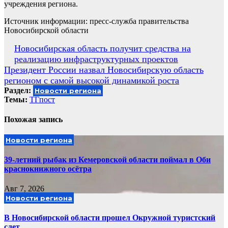
учреждения региона.
Источник информации: пресс-служба правительства
Новосибирской области
Навигация
Новосибирская область получит средства на
реализацию инфраструктурных проектов
по
Президент России назвал Новосибирскую область
записям
регионом с самой высокой динамикой роста
Раздел:
Новости региона
Темы:
ТГпост
Похожая запись
Новости региона
39-летний рыбак из Кемеровской области поймал в Оби
краснокнижного осётра
Авг 7, 2026
Новости региона
В Новосибирской области прошел Окружной туристский
слет