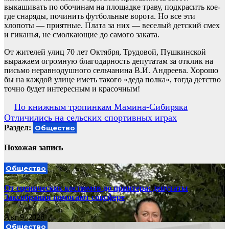
выкашивать по обочинам на площадке траву, подкрасить кое-
где снаряды, починить футбольные ворота. Но все эти
хлопоты — приятные. Плата за них — веселый детский смех
и гиканья, не смолкающие до самого заката.
От жителей улиц 70 лет Октября, Трудовой, Пушкинской
выражаем огромную благодарность депутатам за отклик на
письмо неравнодушного сельчанина В.И. Андреева. Хорошо
бы на каждой улице иметь такого «деда полка», тогда детство
точно будет интересным и красочным!
Навигация
По книжным тропинкам Мамина-Сибиряка
Отличились на сельских спортивных играх
по
Раздел:
Общество
записям
Похожая запись
Общество
От сценических костюмов до принтера: депутаты
Заксобрания помогают соцсфере
Авг 9, 2026
Общество