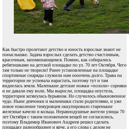
Как быстро пролетают детство и юность взрослые знают не
понаслышке. Задача взрослых сделать детство счастливым,
красочным, запоминающимся. Помню, как собирались
ребятишками на детской площадке по ул. 70 лет Октября. Чего
там только не творили! Ранее установленные на площадке
спортивные снаряды служили нам оооочень долго. Трава на
территории не успевала нарастать, поэтому тут и там
виднелась земля. Маленькие детские ножки «пололи» сорняки
и не давали ему воли. Мы выросли, площадка опустела,
территория затянулась бурьяном. Но случилось обыкновенное
чудо. Ныне девчонки и мальчишки стали родителями, и уже
новое поколение тимуровцев оккупировало старенькие
железные качели и кольца. Неравнодушные жители улицы 70
лет Октября с таким положением вещей не согласились,
поэтому Владимир Иванович Андреев решил сделать
площадку разнообразнее и ярче, а его слова с делом не