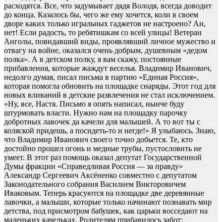
расходятся. Все, что задумывает дядя Володя, всегда доводит
до конца. Казалось бы, чего же ему хочется, коли в своем
дворе каких только игральных гаджетов не настроено? Ан,
нет! Если радость, то ребятишкам со всей улицы! Ветеран
Анголы, повидавший виды, проявлявший личное мужество и
отвагу на войне, оказался очень добрым, душевным «дедом
полка». А в детском полку, я вам скажу, постоянные
прибавления, которые жаждут веселья. Владимир Иванович,
недолго думая, писал письма в партию «Единая Россия»,
которая помогла обновить на площадке снаряды. Этот год для
новых вливаний в детские развлечения не стал исключением.
«Ну, все, Настя. Письмо я опять написал, нынче буду
штурмовать власти. Нужно нам на площадку парочку
добротных лавочек да качели для малышей. А то вот ты с
коляской придешь, а посидеть-то и негде!» Я улыбаюсь. Знаю,
что Владимир Иванович своего точно добьется. Те, кто
достойно прошел огонь и медные трубы, пустословить не
умеет. В этот раз помощь оказал депутат Государственной
Думы фракции «Справедливая Россия — за правду»
Александр Сергеевич Аксёненко совместно с депутатом
Законодательного собрания Василием Викторовичем
Иваковым. Теперь красуются на площадке две деревянные
лавочки, а малыши, которые только начинают познавать мир
детства, под присмотром бабушек, как царьки восседают на
маленьких качельках. Родителям прибавилось забот: