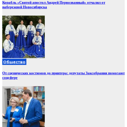
Корабль «Святой апостол Андрей Первозванный» отчалил от
набережной Новосибирска
Общество
От сценических костюмов до принтера: депутаты Заксобрания помогают
соцсфере