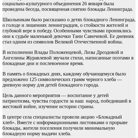
социально-культурного объединения 26 января была
проведена беседа, посвященная снятию блокады Ленинграда.
Школьникам было рассказано о детях блокадного Ленинграда,
о голоде и лишениях ленинградцев, о стойкости жителей и
глубокой вере в победу. Особенными чувствами прониклись
они к судьбе маленькой девочки Тани Савичевой. Ее дневник
стал одним из символов Великой Отечественной войны.
В исполнении Влады Положенцевой, Лизы Дроздовой и
Ангелины Журавлевой звучали стихи, написанные поэтами в
блокадные дни и послевоенное время.
В память о блокадных днях, каждому обучающемуся было
предложено 125 символических грамм черного хлеба —
дневную норму для детей блокадного города.
Цель данного мероприятия — воспитание у детей
патриотизма, чувства гордости за наш народ, победивший в
жестокой войне, изучение истории страны.
В центре села специалисты провели акцию «Блокадный
хлеб». Вместе с информационными листовками о прорыве
блокады, жители поселения получили минимальную
блокадную норму выдачи хлеба.