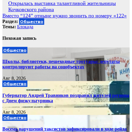
Навигация
Открылась выставка талантливой жительницы
Кочковского района
по
Вместо “124” отныне нужно звонить по номеру «122»
записям
Раздел:
Общество
Темы:
Блокада
Похожая запись
Общество
Школы, библиотеки, пешеходные тротуары: депутаты
контролируют работы на соцобъектах
Авг 8, 2026
Общество
Губернатор Андрей Травников поздравил жителей региона
с Днем физкультурника
Авг 8, 2026
Общество
Восемь нарушений таксистов зафиксировали в ходе рейда