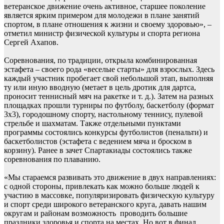
ветеранское движение очень активное, старшее поколение
является ярким примером для молодежи в плане занятий
спортом, в плане отношения к жизни и своему здоровью», –
отметил министр физической культуры и спорта региона
Сергей Ахапов.
Соревнования, по традиции, открыла комбинированная
эстафета – своего рода «веселые старты» для взрослых. Здесь
каждый участник пробегает свой небольшой этап, выполняя
ту или иную вводную (метает в цель дротик для дартса,
проносит теннисный мяч на ракетке и т. д.). Затем на разных
площадках прошли турниры по футболу, баскетболу (формат
3х3), городошному спорту, настольному теннису, пулевой
стрельбе и шахматам. Также отдельными пунктами
программы состоялись конкурсы футболистов (пенальти) и
баскетболистов (эстафета с ведением мяча и броском в
корзину). Ранее в зачет Спартакиады состоялись также
соревнования по плаванию.
«Мы стараемся развивать это движение в двух направлениях:
с одной стороны, привлекать как можно больше людей к
участию в массовке, популяризировать физическую культуру
и спорт среди широкого ветеранского круга, давать нашим
округам и районам возможность проводить большие
праздники здоровья и спорта на местах. Но вот в финал