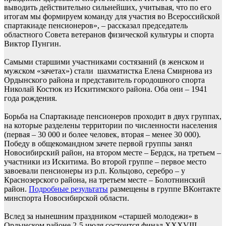
выводить действительно сильнейших, учитывая, что по его
итогам мы формируем команду для участия во Всероссийской
спартакиаде пенсионеров», – рассказал председатель
областного Совета ветеранов физической культуры и спорта
Виктор Пунгин.
Самыми старшими участниками состязаний (в женском и
мужском «зачетах») стали шахматистка Елена Смирнова из
Ордынского района и представитель городошного спорта
Николай Костюк из Искитимского района. Оба они – 1941
года рождения.
Борьба на Спартакиаде пенсионеров проходит в двух группах,
на которые разделены территории по численности населения
(первая – 30 000 и более человек, вторая – менее 30 000).
Победу в общекомандном зачете первой группы занял
Новосибирский район, на втором месте – Бердск, на третьем –
участники из Искитима. Во второй группе – первое место
завоевали пенсионеры из р.п. Кольцово, серебро – у
Краснозерского района, на третьем месте – Болотнинский
район.
Подробные результаты
размещены в группе ВКонтакте
минспорта Новосибирской области.
Вслед за нынешним праздником «старшей молодежи» в
Ордынском районе 2-5 июля состоится финал XXXVIII