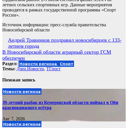
летних сельских спортивных игр. Данные мероприятия
проводятся в рамках государственной программы «Спорт
России».
Источник информации: пресс-служба правительства
Новосибирской области
Навигация
Андрей Травников поздравил новосибирцев с 133-
летием города
по
В Новосибирской области аграрный сектор ГСМ
записям
обеспечен
Раздел:
Новости региона
Спорт
Темы:
Дзен.Новости
,
ТГпост
Похожая запись
Новости региона
39-летний рыбак из Кемеровской области поймал в Оби
краснокнижного осётра
Авг 7, 2026
Новости региона