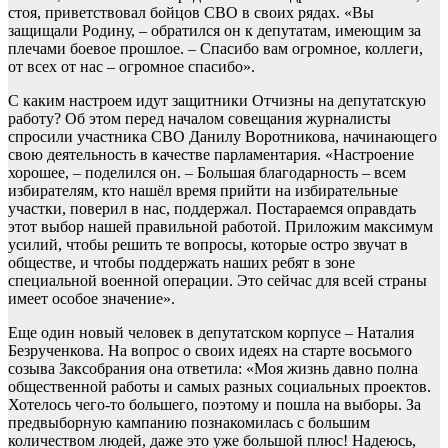
стоя, приветствовал бойцов СВО в своих рядах. «Вы
защищали Родину, – обратился он к депутатам, имеющим за
плечами боевое прошлое. – Спасибо вам огромное, коллеги,
от всех от нас – огромное спасибо».
С каким настроем идут защитники Отчизны на депутатскую
работу? Об этом перед началом совещания журналисты
спросили участника СВО Данилу Воротникова, начинающего
свою деятельность в качестве парламентария. «Настроение
хорошее, – поделился он. – Большая благодарность – всем
избирателям, кто нашёл время прийти на избирательные
участки, поверил в нас, поддержал. Постараемся оправдать
этот выбор нашей правильной работой. Приложим максимум
усилий, чтобы решить те вопросы, которые остро звучат в
обществе, и чтобы поддержать наших ребят в зоне
специальной военной операции. Это сейчас для всей страны
имеет особое значение».
Еще один новый человек в депутатском корпусе – Наталия
Безрученкова. На вопрос о своих идеях на старте восьмого
созыва Заксобрания она ответила: «Моя жизнь давно полна
общественной работы и самых разных социальных проектов.
Хотелось чего-то большего, поэтому и пошла на выборы. За
предвыборную кампанию познакомилась с большим
количеством людей, даже это уже большой плюс! Надеюсь,