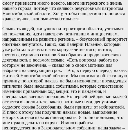
смогу привнести много нового, много интересного в жизнь
нашего города, потому что являюсь безусловным патриотом
Новосибирской области. Хочу, чтобы наш регион становился
краше, лучше, экономически сильнее».
Слышать людей, живущих на территории области, учитывать
их пожелания, идти навстречу позитивным инициативам,
направленным на развитие региона, – безусловный приоритет
опытных депутатов. Таких, как Валерий Ильенко, который
уже работал в депутатском корпусе четвертого, пятого,
шестого, седьмого созывов Заксобрания и продолжит свою
деятельность в восьмом созыве. «Есть вопросы, работа по
которым не закончена, – сказал он о своих мотивах для
избрания на следующий срок. – Это, в первую очередь, наказы
жителей Новосибирской области. Мы понимаем объективную
причину, по которой наказы не были исполнены: предыдущая
пятилетка была насыщена событиями, которые существенно
изменили привычный ход вещей: это и пандемия, и
специальная военная операция. Но первейшей для нас задачей
остается выполнить те наказы, которые нами, депутатами
седьмого созыва Заксобрания, были приняты от избирателей.
И плюс к этому мы получили наказы новые, выполнение
которых хотелось бы активизировать. Я точно понимаю, что
мне нужно делать на округе. И много работы
непосредственно в Законодательном собрании: наша задача –