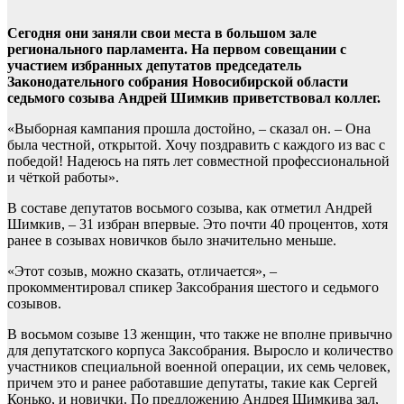
Сегодня они заняли свои места в большом зале
регионального парламента. На первом совещании с
участием избранных депутатов председатель
Законодательного собрания Новосибирской области
седьмого созыва Андрей Шимкив приветствовал коллег.
«Выборная кампания прошла достойно, – сказал он. – Она
была честной, открытой. Хочу поздравить с каждого из вас с
победой! Надеюсь на пять лет совместной профессиональной
и чёткой работы».
В составе депутатов восьмого созыва, как отметил Андрей
Шимкив, – 31 избран впервые. Это почти 40 процентов, хотя
ранее в созывах новичков было значительно меньше.
«Этот созыв, можно сказать, отличается», –
прокомментировал спикер Заксобрания шестого и седьмого
созывов.
В восьмом созыве 13 женщин, что также не вполне привычно
для депутатского корпуса Заксобрания. Выросло и количество
участников специальной военной операции, их семь человек,
причем это и ранее работавшие депутаты, такие как Сергей
Конько, и новички. По предложению Андрея Шимкива зал,