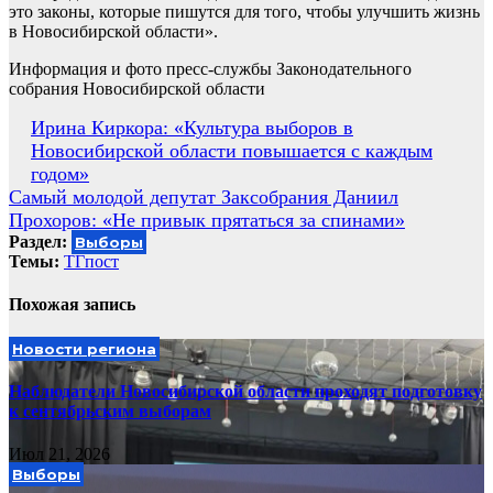
это законы, которые пишутся для того, чтобы улучшить жизнь
в Новосибирской области».
Информация и фото пресс-службы Законодательного
собрания Новосибирской области
Навигация
Ирина Киркора: «Культура выборов в
Новосибирской области повышается с каждым
по
годом»
записям
Самый молодой депутат Заксобрания Даниил
Прохоров: «Не привык прятаться за спинами»
Раздел:
Выборы
Темы:
ТГпост
Похожая запись
Новости региона
Наблюдатели Новосибирской области проходят подготовку
к сентябрьским выборам
Июл 21, 2026
Выборы