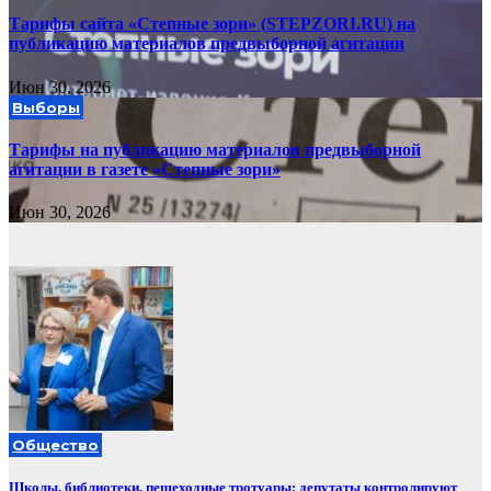
Тарифы сайта «Степные зори» (STEPZORI.RU) на
публикацию материалов предвыборной агитации
Июн 30, 2026
Выборы
Тарифы на публикацию материалов предвыборной
агитации в газете «Степные зори»
Июн 30, 2026
Общество
Школы, библиотеки, пешеходные тротуары: депутаты контролируют