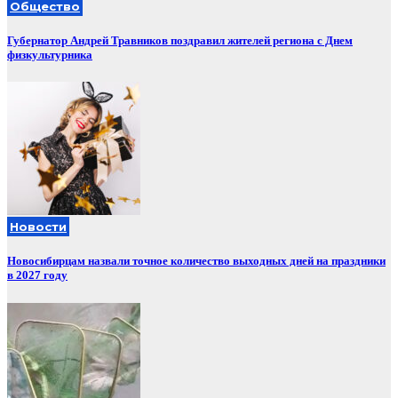
Общество
Губернатор Андрей Травников поздравил жителей региона с Днем
физкультурника
Новости
Новосибирцам назвали точное количество выходных дней на праздники
в 2027 году