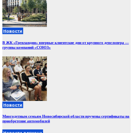
Новости
В ЖК «Гренландия» впервые клиентские дни от крупного девелопера —
группы компаний «СОЮЗ»
Новости
Многодетным семьям Новосибирской области вручены сертификаты на
приобретение автомобилей
Новости региона