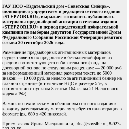
ГАУ НСО «Издательский дом «Советская Сибирь»,
являющийся учредителем и редакцией сетевого издания
«STEPZORI.RU», выражает готовность публиковать
материалы предвыборной агитации в сетевом издании
«STEPZORI.RU» в период предстоящей избирательной
кампании по выборам депутатов Государственной Думы
Федерального Собрания Российской Федерации девятого
созыва 20 сентября 2026 года.
Размещение предвыборных агитационных материалов
осуществляется по предоплате в безналичной форме из
средств соответствующего избирательного фонда на
договорной основе по следующим расценкам: — 20 000 руб.
за информационный материал размером текста до 5000
знаков; — 10 000 руб. за неделю за агитационный баннер на
главной странице (в том числе НДС в размере 5 %, в
соответствии с пунктом 8 статьи 164 главы 21 Налогового
кодекса РФ).
Важно: по техническим особенностям сетевого издания к
каждому размещаемому материалу требуется иллюстрация в
формате jpg. 680 х 420 пикселей.
Прием заявок Ирина Мчедлишвили, irina@sovsibir.ru, 8-923-
233-23-59.