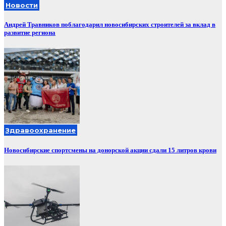
Новости
Андрей Травников поблагодарил новосибирских строителей за вклад в
развитие региона
Здравоохранение
Новосибирские спортсмены на донорской акции сдали 15 литров крови