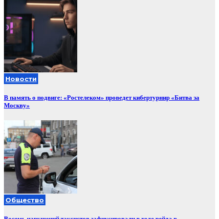
Новости
В память о подвиге: «Ростелеком» проведет кибертурнир «Битва за
Москву»
Общество
Восемь нарушений таксистов зафиксировали в ходе рейда в