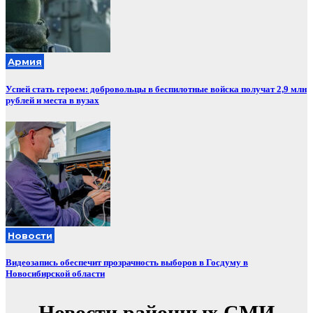
Армия
Успей стать героем: добровольцы в беспилотные войска получат 2,9 млн
рублей и места в вузах
Новости
Видеозапись обеспечит прозрачность выборов в Госдуму в
Новосибирской области