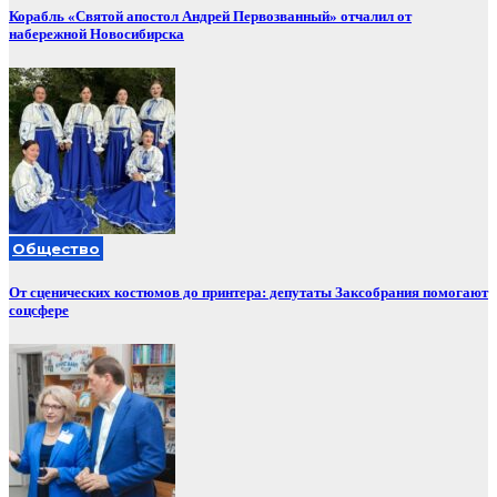
Корабль «Святой апостол Андрей Первозванный» отчалил от
набережной Новосибирска
Общество
От сценических костюмов до принтера: депутаты Заксобрания помогают
соцсфере