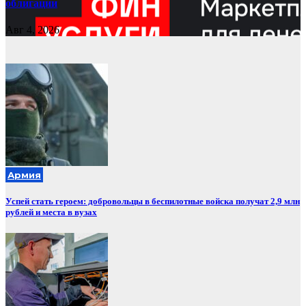
облигации
Авг 4, 2026
Армия
Успей стать героем: добровольцы в беспилотные войска получат 2,9 млн
рублей и места в вузах