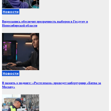
Новости
Видеозапись обеспечит прозрачность выборов в Госдуму в
Новосибирской области
Новости
В память о подвиге: «Ростелеком» проведет кибертурнир «Битва за
Москву»