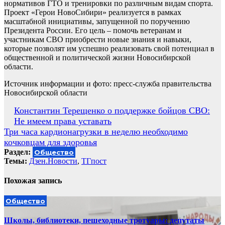
нормативов ГТО и тренировки по различным видам спорта.
Проект «Герои НовоСибири» реализуется в рамках
масштабной инициативы, запущенной по поручению
Президента России. Его цель – помочь ветеранам и
участникам СВО приобрести новые знания и навыки,
которые позволят им успешно реализовать свой потенциал в
общественной и политической жизни Новосибирской
области.
Источник информации и фото: пресс-служба правительства
Новосибирской области
Навигация
Константин Терещенко о поддержке бойцов СВО:
Не имеем права уставать
по
Три часа кардионагрузки в неделю необходимо
записям
кочковцам для здоровья
Раздел:
Общество
Темы:
Дзен.Новости
,
ТГпост
Похожая запись
Общество
Школы, библиотеки, пешеходные тротуары: депутаты