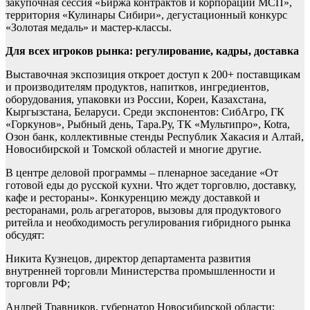
закупочная сессия «Биржа контрактов и корпораций МСП»,
территория «Кулинары Сибири», дегустационный конкурс
«Золотая медаль» и мастер-классы.
Для всех игроков рынка: регулирование, кадры, доставка
Выставочная экспозиция откроет доступ к 200+ поставщикам
и производителям продуктов, напитков, ингредиентов,
оборудования, упаковки из России, Кореи, Казахстана,
Кыргызстана, Беларуси. Среди экспонентов: СибАгро, ГК
«Горкунов», Рыбный день, Тара.Ру, ТК «Мультипро», Коtra,
Озон банк, коллективные стенды Республик Хакасия и Алтай,
Новосибирской и Томской областей и многие другие.
В центре деловой программы – пленарное заседание «От
готовой еды до русской кухни. Что ждет торговлю, доставку,
кафе и рестораны». Конкуренцию между доставкой и
ресторанами, роль агрегаторов, вызовы для продуктового
ритейла и необходимость регулирования гибридного рынка
обсудят:
Никита Кузнецов, директор департамента развития
внутренней торговли Министерства промышленности и
торговли РФ;
Андрей Травников, губернатор Новосибирской области;