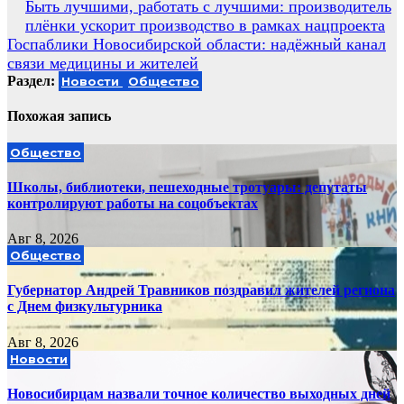
Навигация
Быть лучшими, работать с лучшими: производитель
плёнки ускорит производство в рамках нацпроекта
по
Госпаблики Новосибирской области: надёжный канал
записям
связи медицины и жителей
Раздел:
Новости
Общество
Похожая запись
Общество
Школы, библиотеки, пешеходные тротуары: депутаты
контролируют работы на соцобъектах
Авг 8, 2026
Общество
Губернатор Андрей Травников поздравил жителей региона
с Днем физкультурника
Авг 8, 2026
Новости
Новосибирцам назвали точное количество выходных дней