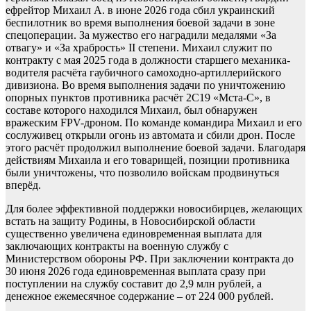
ефрейтор Михаил А. в июне 2026 года сбил украинский
беспилотник во время выполнения боевой задачи в зоне
спецоперации. За мужество его наградили медалями «За
отвагу» и «За храбрость» II степени. Михаил служит по
контракту с мая 2025 года в должности старшего механика-
водителя расчёта гаубичного самоходно-артиллерийского
дивизиона. Во время выполнения задачи по уничтожению
опорных пунктов противника расчёт 2С19 «Мста-С», в
составе которого находился Михаил, был обнаружен
вражеским FPV-дроном. По команде командира Михаил и его
сослуживец открыли огонь из автомата и сбили дрон. После
этого расчёт продолжил выполнение боевой задачи. Благодаря
действиям Михаила и его товарищей, позиции противника
были уничтожены, что позволило войскам продвинуться
вперёд.
Для более эффективной поддержки новосибирцев, желающих
встать на защиту Родины, в Новосибирской области
существенно увеличена единовременная выплата для
заключающих контракты на военную службу с
Министерством обороны РФ. При заключении контракта до
30 июня 2026 года единовременная выплата сразу при
поступлении на службу составит до 2,9 млн рублей, а
денежное ежемесячное содержание – от 224 000 рублей.