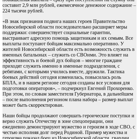
составит 2,9 млн рублей, ежемесячное денежное содержание –
224 тысячи рублей.
«В знак признания подвига наших героев Правительство
Новосибирской области последовательно расширяет меры
поддержки: совершенствует социальные гарантии,
выстраивает адресную помощь защитникам и их семьям. Все
выплаты поступают бойцам максимально оперативно. У
жителей Новосибирской области есть возможность служить в
именных батальонах – служить со СВОими. Это влияет на
эффективность и боевой дух бойцов – многие граждане
приходят служить именно в именные подразделения, с
ребятами, с которыми учились вместе, дружили. Тактика
боевых действий сегодня изменилась, повысилась роль
БПЛА, и в нашем регионе сегодня созданы все условия для
подготовки операторов», – подчеркнул Евгений Прохоренко.
При этом, по словам заместителя Губернатора, в дальнейшем
– после выполнения регионом плана набора – размер выплат
может быть скорректирован.
Наши бойцы продолжают совершать героические поступки и
верно служить Отечеству в зоне спецоперации, они
ежедневно демонстрируют мужество и героизм в ходе СВО, с
честью исполняя долг перед Родиной. Пример мужества и
героизма показал боец из Новосибирской области, гвардии