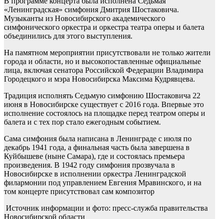
В программе концерта была исполнена Седьмая
«Ленинградская» симфония Дмитрия Шостаковича.
Музыканты из Новосибирского академического
симфонического оркестра и оркестра театра оперы и балета
объединились для этого выступления.
На памятном мероприятии присутствовали не только жители
города и области, но и высокопоставленные официальные
лица, включая сенатора Российской Федерации Владимира
Городецкого и мэра Новосибирска Максима Кудрявцева.
Традиция исполнять Седьмую симфонию Шостаковича 22
июня в Новосибирске существует с 2016 года. Впервые это
исполнение состоялось на площадке перед театром оперы и
балета и с тех пор стало ежегодным событием.
Сама симфония была написана в Ленинграде с июля по
декабрь 1941 года, а финальная часть была завершена в
Куйбышеве (ныне Самара), где и состоялась премьера
произведения. В 1942 году симфония прозвучала в
Новосибирске в исполнении оркестра Ленинградской
филармонии под управлением Евгения Мравинского, и на
том концерте присутствовал сам композитор
Источник информации и фото: пресс-служба правительства
Новосибирской области