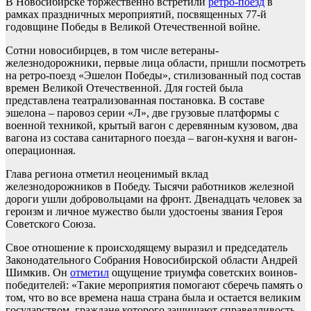
В Новосибирске торжественно встретили
ретро-поезд
в
рамках праздничных мероприятий, посвященных 77-й
годовщине Победы в Великой Отечественной войне.
Сотни новосибирцев, в том числе ветераны-
железнодорожники, первые лица области, пришли посмотреть
на ретро-поезд «Эшелон Победы», стилизованный под состав
времен Великой Отечественной. Для гостей была
представлена театрализованная постановка. В составе
эшелона – паровоз серии «Л», две грузовые платформы с
военной техникой, крытый вагон с деревянным кузовом, два
вагона из состава санитарного поезда – вагон-кухня и вагон-
операционная.
Глава региона отметил неоценимый вклад
железнодорожников в Победу. Тысячи работников железной
дороги ушли добровольцами на фронт. Двенадцать человек за
героизм и личное мужество были удостоены звания Героя
Советского Союза.
Свое отношение к происходящему выразил и председатель
Законодательного Собрания Новосибирской области Андрей
Шимкив. Он
отметил
ощущение триумфа советских воинов-
победителей: «Такие мероприятия помогают сберечь память о
том, что во все времена наша страна была и остается великим
государством, граждане которого защищают справедливость