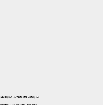
озмездно помогает людям,
отяжении почти десяти