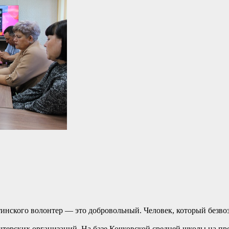
латинского волонтер — это добровольный. Человек, который безв
нтерских организаций. На базе Кочковской средней школы на пр