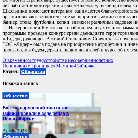
лет работает волонтерский отряд «Надежда», руководителем ко
Школьники помогают ветеранам, занимаются благоустройством
организовывают экологические мероприятия, акции и конкурсы
баннер, стенд, футболки, кепки, значки и различные садовые 
— На территории Кочковского района реализуется программа «
программы проведен конкурс среди двенадцати территориальн
«Лидер», руководит Василий Степанович Соляник, — пояснил
ТОС «Лидер» была подана на приобретение атрибутики и инвен
проектов, мы будем держать наших читателей в курсе об их реа
Навигация
О временном трудоустройстве несовершеннолетних
По книжным тропинкам Мамина-Сибиряка
по
Раздел:
Общество
записям
Похожая запись
Общество
Восемь нарушений таксистов
зафиксировали в ходе рейда в
Новосибирске
Авг 5, 2026
Общество