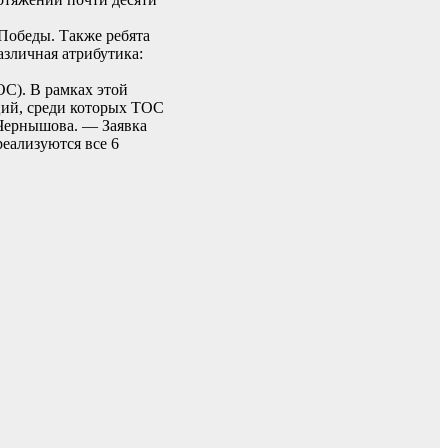
Победы. Также ребята
азличная атрибутика:
С). В рамках этой
ций, среди которых ТОС
 Чернышова. — Заявка
еализуются все 6