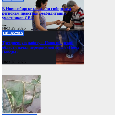
В Новосибирске показали сибирским
регионам практики реабилитации
участников СВО
Июл 29, 2026
Общество
Трехдневную работу в Новосибирской
области начал передвижной музей «Поезд
Победы»
Июл 28, 2026