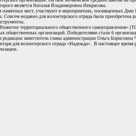
торого является Наталья Владимировна Некрасова.
 памятных мест, участвуют в мероприятиях, посвященных Дню 
. Совсем недавно для волонтерского отряда была приобретена р
инструменты.
Развитие территориального общественного самоуправления» (ТО
ых общественных организаций. Победителями стали 6 организа
а редакции заместитель главы администрации Ольга Борисовна
таря для волонтерского отряда «Надежда». В настоящее время р
лизации.