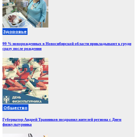
Здоровье
99 % новорожденных в Новосибирской области прикладывают к груди
сразу после рождения
Общество
Губернатор Андрей Травников поздравил жителей региона с Днем
физкультурника