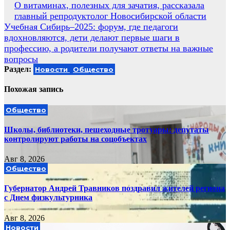
Навигация
О витаминах, полезных для зачатия, рассказала
главный репродуктолог Новосибирской области
по
Учебная Сибирь–2025: форум, где педагоги
записям
вдохновляются, дети делают первые шаги в
профессию, а родители получают ответы на важные
вопросы
Раздел:
Новости
Общество
Похожая запись
Общество
Школы, библиотеки, пешеходные тротуары: депутаты
контролируют работы на соцобъектах
Авг 8, 2026
Общество
Губернатор Андрей Травников поздравил жителей региона
с Днем физкультурника
Авг 8, 2026
Новости