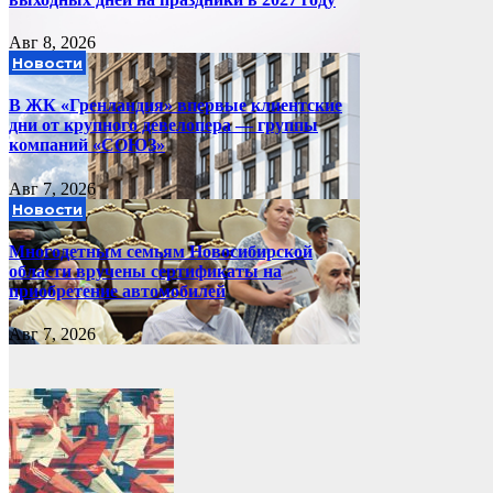
Авг 8, 2026
Новости
В ЖК «Гренландия» впервые клиентские
дни от крупного девелопера — группы
компаний «СОЮЗ»
Авг 7, 2026
Новости
Многодетным семьям Новосибирской
области вручены сертификаты на
приобретение автомобилей
Авг 7, 2026