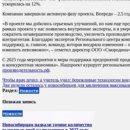
ускорилась на 12%.
Компании завершили активную фазу проекта. Впереди – 2,5 го
«В проекте мы добились серьезных улучшений, но нам еще пре
рамках проекта у нас появились внутренние эксперты, и я увер
сократить незавершенное производство, увеличить производит
контрагентам. Благодарю экспертов Регионального центра комп
поддержку, и, главное, команду, которая внедряла изменения –
изменить невозможно», – отметил директор ООО «Смородина
С 2025 года мероприятия и меры поддержки предприятий прод
и конкурентная экономика». Нацпроект курирует региональное
производительность.рф
.
Навигация
Чтобы врач лечил, а учитель учил: бережливые технологии вне
Две недели осталось у новосибирцев для заключения максимал
по
Раздел:
Новости
записям
Похожая запись
Новости
Новосибирцам назвали точное количество
выходных дней на праздники в 2027 году