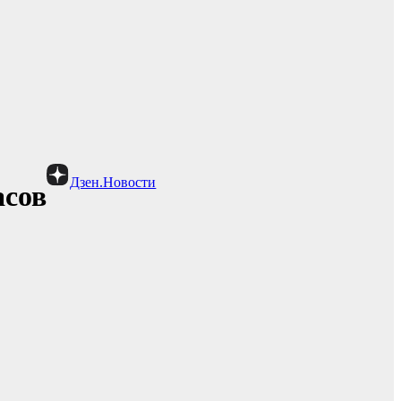
Дзен.Новости
асов