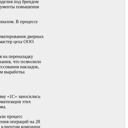
зделия под брендом
трументы повышения
иалом. В процессе
орматирования дверных
л мастер цеха ООО
я на переналадку
вания, что позволило
ессования накладок,
ям выработка
амму «1С» заносились
оматизация этих
ва.
али процесс
ения операций на 28
ии клиентам компании