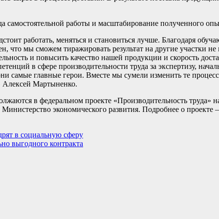
да самостоятельной работы и масштабирование полученного опы
дстоит работать, меняться и становиться лучше. Благодаря обу
ен, что мы сможем тиражировать результат на другие участки не
ельность и повысить качество нашей продукции и скорость дост
етенций в сфере производительности труда за экспертизу, начал
 они самые главные герои. Вместе мы сумели изменить те процесс
» Алексей Мартыненко.
олжаются в федеральном проекте «Производительность труда» 
 Министерство экономического развития. Подробнее о проекте 
дрят в социальную сферу
ьно выгодного контракта