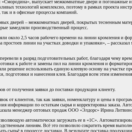
 и «Смородина», выпускает межкомнатные двери и погонажные и
жливых технологий комплексно, поэтому в рамках проекта инс
, так и в офисные процессы компаний.
вых дверей – межкомнатных дверей, покрытых тесненным матер
орые замедляли производственный процесс.
ряли около 2,5 часов рабочего времени на линии кромления и ф
за простоев линии на участках доводки и упаковки», – рассказа
еревели в разряд подготовительных работ, благодаря чему врем
готовки к работе и замены пил на линии кромления и форматиро
ли решение использовать единую клеевую основу на участке пр
, подготовки и нанесения клея. Благодаря всем этим изменени
в от получения заявки до поставки продукции клиенту.
вок от клиентов, так как заявки, номенклатуру и цены в прогр
ния информации по остаткам сырья и корректировка заказа. Авт
ассказала менеджер оптовых продаж ООО «Элдорс» Ирина Литвино
озволяющую автоматически загружать ее в «1С». Автоматизиров
водственным линиям. Всё это позволило сократить время выполн
ать сырьё в процессе доставки. В результате поставка продукц