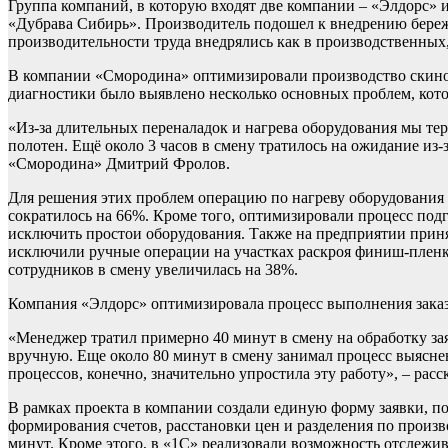
Группа компаний, в которую входят две компании – «Элдорс»
«Дубрава Сибирь». Производитель подошел к внедрению бере
производительности труда внедрялись как в производственных
В компании «Смородина» оптимизировали производство скино
диагностики было выявлено несколько основных проблем, кот
«Из-за длительных переналадок и нагрева оборудования мы те
полотен. Ещё около 3 часов в смену тратилось на ожидание из-
«Смородина» Дмитрий Фролов.
Для решения этих проблем операцию по нагреву оборудования п
сократилось на 66%. Кроме того, оптимизировали процесс под
исключить простои оборудования. Также на предприятии приня
исключили ручные операции на участках раскроя финиш-пленки
сотрудников в смену увеличилась на 38%.
Компания «Элдорс» оптимизировала процесс выполнения заказо
«Менеджер тратил примерно 40 минут в смену на обработку зая
вручную. Еще около 80 минут в смену занимал процесс выясне
процессов, конечно, значительно упростила эту работу», – р
В рамках проекта в компании создали единую форму заявки, п
формирования счетов, расстановки цен и разделения по произ
минут. Кроме этого, в «1С» реализовали возможность отслежив