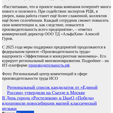
«Рассчитываю, что в проекте наша компания почерпнёт много
нового и полезного. При содействии экспертов РЦК, я
уверен, наша работа станет ещё более слаженной, коллектив
ещё более сплочённым. Каждый сотрудник сможет повысить
свои компетенции и, как следствие, повысится
производительность всего предприятия», – отметил
коммерческий директор ООО ТД «АльфаХим» Алексей
Гуров.
С 2025 года меры поддержки предприятий продолжаются в
федеральном проекте «Производительность труда»
нацпроекта «Эффективная и конкурентная экономика». Его
курирует региональный минэкономразвития. Подробнее – на
ИТ-платформе
производительность.рф
.
Фото: Региональный центр компетенций в сфере
производительности труда НСО
Навигация
Региональный список кандидатов от «Единой
России» утвердили на Съезде в Москве
по
В День города «Ростелеком» и ЦкиО «Победа»
записям
вдохновили новосибирцев магией классической
музыки