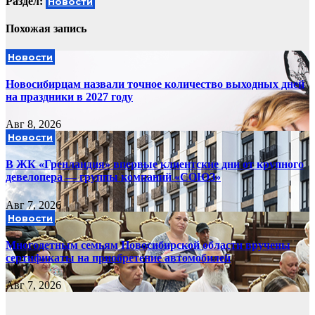
Раздел:
Новости
Похожая запись
Новости
Новосибирцам назвали точное количество выходных дней
на праздники в 2027 году
Авг 8, 2026
Новости
В ЖК «Гренландия» впервые клиентские дни от крупного
девелопера — группы компаний «СОЮЗ»
Авг 7, 2026
Новости
Многодетным семьям Новосибирской области вручены
сертификаты на приобретение автомобилей
Авг 7, 2026