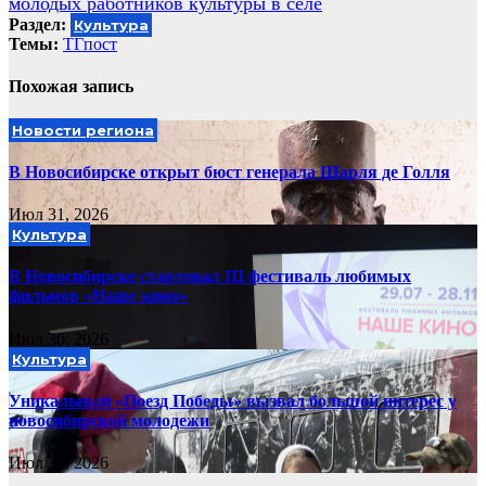
молодых работников культуры в селе
Раздел:
Культура
Темы:
ТГпост
Похожая запись
Новости региона
В Новосибирске открыт бюст генерала Шарля де Голля
Июл 31, 2026
Культура
В Новосибирске стартовал III фестиваль любимых
фильмов «Наше кино»
Июл 30, 2026
Культура
Уникальный «Поезд Победы» вызвал большой интерес у
новосибирской молодежи
Июл 30, 2026