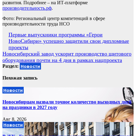
развития. Подробнее – на ИТ-платформе
производительность.рф
.
Фото: Региональный центр компетенций в сфере
производительности труда НСО
Навигация
Первые выпускники программы «Герои
НовоСибири» успешно защитили свои дипломные
по
проекты
записям
Новосибирский завод ускорит производство щитового
оборудования почти на 4 дня в рамках нацпроекта
Раздел:
Новости
Похожая запись
Новости
Новосибирцам назвали точное количество выходных дней
на праздники в 2027 году
Авг 8, 2026
Новости