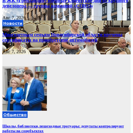
В ЖК «Гренландия» впервые клиентские дни от крупного
девелопера — группы компаний «СОЮЗ»
Авг 7, 2026
Новости
Многодетным семьям Новосибирской области вручены
сертификаты на приобретение автомобилей
Авг 7, 2026
Общество
Школы, библиотеки, пешеходные тротуары: депутаты контролируют
работы на соцобъектах