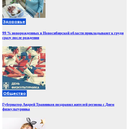
Здоровье
99 % новорожденных в Новосибирской области прикладывают к груди
сразу после рождения
Общество
Губернатор Андрей Травников поздравил жителей региона с Днем
физкультурника