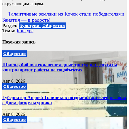
окружающим людям.
Навигация
Талантливые земляки из Кочек стали победителями
Занятия — в радость!
по
Раздел:
Культура
Общество
записям
Темы:
Конкурс
Похожая запись
Общество
Школы, библиотеки, пешеходные тротуары: депутаты
контролируют работы на соцобъектах
Авг 8, 2026
Общество
Губернатор Андрей Травников поздравил жителей региона
с Днем физкультурника
Авг 8, 2026
Общество