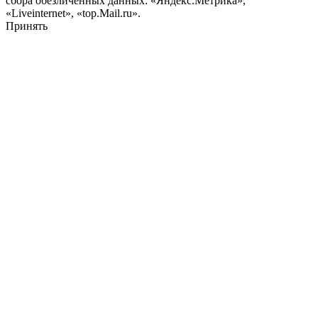
сбора обезличенных данных: «Яндекс.Метрика»,
«Liveinternet», «top.Mail.ru».
Принять