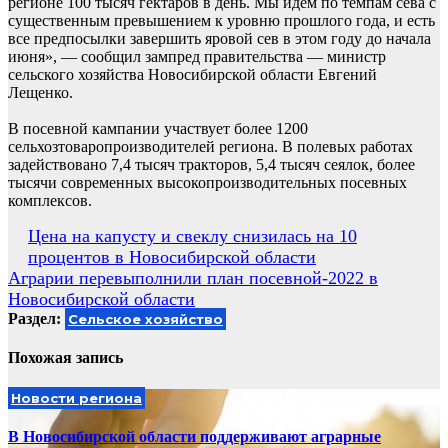
регионе 100 тысяч гектаров в день. Мы идем по темпам сева с
существенным превышением к уровню прошлого года, и есть
все предпосылки завершить яровой сев в этом году до начала
июня», — сообщил зампред правительства — министр
сельского хозяйства Новосибирской области Евгений
Лещенко.
В посевной кампании участвует более 1200
сельхозтоваропроизводителей региона. В полевых работах
задействовано 7,4 тысяч тракторов, 5,4 тысяч сеялок, более
тысячи современных высокопроизводительных посевных
комплексов.
Навигация
Цена на капусту и свеклу снизилась на 10
процентов в Новосибирской области
по
Аграрии перевыполнили план посевной-2022 в
записям
Новосибирской области
Раздел:
Сельское хозяйство
Похожая запись
Новости региона
В Новосибирской области поддерживают аграрные