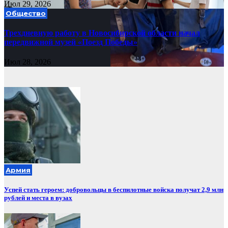
Июл 29, 2026
Общество
Трехдневную работу в Новосибирской области начал
передвижной музей «Поезд Победы»
Июл 28, 2026
Армия
Успей стать героем: добровольцы в беспилотные войска получат 2,9 млн
рублей и места в вузах