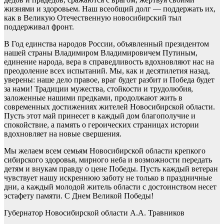
жизнями и здоровьем. Наш всеобщий долг — поддержать их,
как в Великую Отечественную новосибирский тыл
поддерживал фронт.
В Год единства народов России, объявленный президентом
нашей страны Владимиром Владимировичем Путиным,
единение народа, вера в справедливость вдохновляют нас на
преодоление всех испытаний. Мы, как и десятилетия назад,
уверены: наше дело правое, враг будет разбит и Победа будет
за нами! Традиции мужества, стойкости и трудолюбия,
заложенные нашими предками, продолжают жить в
современных достижениях жителей Новосибирской области.
Пусть этот май принесет в каждый дом благополучие и
спокойствие, а память о героических страницах истории
вдохновляет на новые свершения.
Мы желаем всем семьям Новосибирской области крепкого
сибирского здоровья, мирного неба и возможности передать
детям и внукам правду о цене Победы. Пусть каждый ветеран
чувствует нашу искреннюю заботу не только в праздничные
дни, а каждый молодой житель области с достоинством несет
эстафету памяти. С Днем Великой Победы!
Губернатор Новосибирской области А.А. Травников