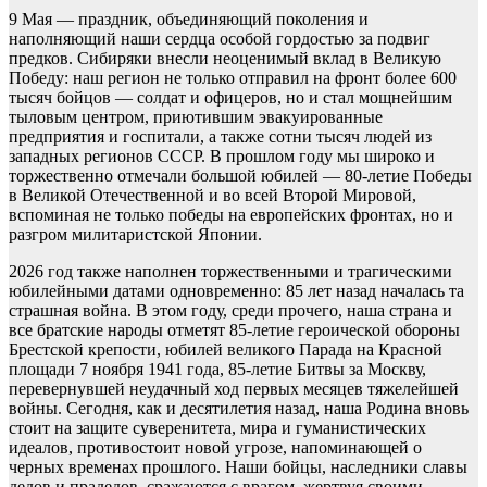
9 Мая — праздник, объединяющий поколения и
наполняющий наши сердца особой гордостью за подвиг
предков. Сибиряки внесли неоценимый вклад в Великую
Победу: наш регион не только отправил на фронт более 600
тысяч бойцов — солдат и офицеров, но и стал мощнейшим
тыловым центром, приютившим эвакуированные
предприятия и госпитали, а также сотни тысяч людей из
западных регионов СССР. В прошлом году мы широко и
торжественно отмечали большой юбилей — 80-летие Победы
в Великой Отечественной и во всей Второй Мировой,
вспоминая не только победы на европейских фронтах, но и
разгром милитаристской Японии.
2026 год также наполнен торжественными и трагическими
юбилейными датами одновременно: 85 лет назад началась та
страшная война. В этом году, среди прочего, наша страна и
все братские народы отметят 85-летие героической обороны
Брестской крепости, юбилей великого Парада на Красной
площади 7 ноября 1941 года, 85-летие Битвы за Москву,
перевернувшей неудачный ход первых месяцев тяжелейшей
войны. Сегодня, как и десятилетия назад, наша Родина вновь
стоит на защите суверенитета, мира и гуманистических
идеалов, противостоит новой угрозе, напоминающей о
черных временах прошлого. Наши бойцы, наследники славы
дедов и прадедов, сражаются с врагом, жертвуя своими