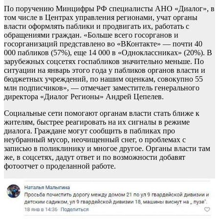
По поручению Минцифры РФ специалисты АНО «Диалог», в
том числе в Центрах управления регионами, учат органы
власти оформлять паблики и продвигать их, работать с
обращениями граждан. «Больше всего госорганов и
госорганизаций представлено во «ВКонтакте» — почти 40
000 пабликов (57%), еще 14 000 в «Одноклассниках» (20%). В
зарубежных соцсетях госпабликов значительно меньше. По
ситуации на январь этого года у пабликов органов власти и
бюджетных учреждений, по нашим оценкам, совокупно 55
млн подписчиков», — отмечает заместитель генерального
директора «Диалог Регионы» Андрей Цепелев.
Социальные сети помогают органам власти стать ближе к
жителям, быстрее реагировать на их сигналы в режиме
диалога. Граждане могут сообщить в пабликах про
неубранный мусор, неочищенный снег, о проблемах с
записью в поликлинику и многое другое. Органы власти там
же, в соцсетях, дадут ответ и по возможности добавят
фотоотчет о проделанной работе.