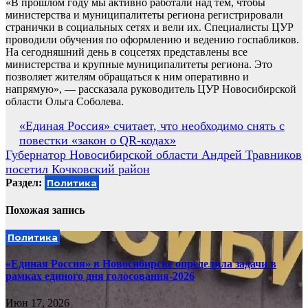
«В прошлом году мы активно работали над тем, чтобы
министерства и муниципалитеты региона регистрировали
странички в социальных сетях и вели их. Специалисты ЦУР
проводили обучения по оформлению и ведению госпабликов.
На сегодняшний день в соцсетях представлены все
министерства и крупные муниципалитеты региона. Это
позволяет жителям обращаться к ним оперативно и
напрямую», — рассказала руководитель ЦУР Новосибирской
области Ольга Соболева.
Навигация
«Единая Россия» считает, что необходимо снять с
повестки «закон о QR-кодах»
по
Губернатор Новосибирской области Андрей Травников
записям
посетил Кочковский район
Раздел:
Политика
Похожая запись
Политика
«Единая Россия» в Новосибирске определила задачи в
рамках единого дня голосования-2026
Июн 17, 2026