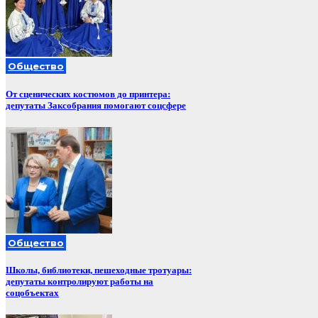
Общество
От сценических костюмов до принтера:
депутаты Заксобрания помогают соцсфере
Общество
Школы, библиотеки, пешеходные тротуары:
депутаты контролируют работы на
соцобъектах