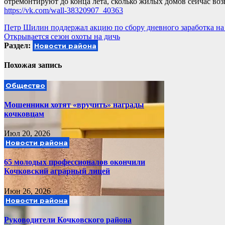
отремонтируют до конца лета, сколько жилых домов сейчас во
https://vk.com/wall-38320907_40363
Навигация
Петр Шилин поддержал акцию по сбору дневного заработка на
Открывается сезон охоты на дичь
по
Раздел:
Новости района
записям
Похожая запись
Общество
Мошенники хотят «вручить» награды
кочковцам
Июл 20, 2026
Новости района
65 молодых профессионалов окончили
Кочковский аграрный лицей
Июн 26, 2026
Новости района
Руководители Кочковского района