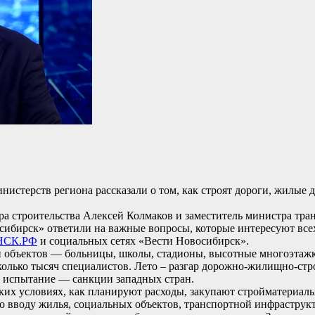
истерств региона рассказали о том, как строят дороги, жилые 
стра строительства Алексей Колмаков и заместитель министра тр
сибирск» ответили на важные вопросы, которые интересуют все
НСК.РФ
и социальных сетях «Вести Новосибирск».
н объектов — больницы, школы, стадионы, высотные многоэтажк
лько тысяч специалистов. Лето – разгар дорожно-жилищно-стро
ое испытание — санкции западных стран.
их условиях, как планируют расходы, закупают стройматериалы
о вводу жилья, социальных объектов, транспортной инфраструк