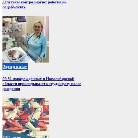
депутаты контролируют работы на
соцобъектах
Здоровье
99 % новорожденных в Новосибирской
области прикладывают к груди сразу после
рождения