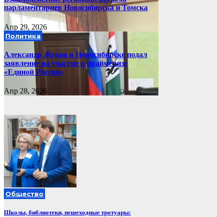
парламентариев Новосибирска и Томска
Апр 29, 2026
Политика
Александр Жуков в Новосибирске подал
заявление на участие в праймеризе
«Единой России»
Апр 28, 2026
Общество
Школы, библиотеки, пешеходные тротуары: