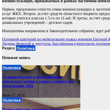
военнослужащих, призываемых в рамках частичной мобилиз
Первое, предложено отнести семьи военнослужащих к льготно
услуг ЖКХ. Второе, за счет средств областного бюджета предло
которые учатся в классах с 5-го по 11-ый. И третье, за счет с
дошкольных учреждений – детских садов.
Инициативы направлены в Законодательное собрание, идет раб
Навигация
Основной критерий по мобилизации назвал военком Евгений 
Лидеры фракций и депутаты Заксобрания единогласно поддерж
по
Раздел:
Политика
записям
Похожая запись
Политика
«Единая Россия» в Новосибирске
определила задачи в рамках единого дня
голосования-2026
Июн 17, 2026
Политика
Взаимодействие регионов: встреча