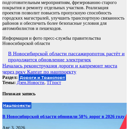
подготовительным мероприятиям, фрезерованию старого
покрытия и ремонту отдельных участков. Реализация
проектов позволит повысить пропускную способность
городских магистралей, улучшить транспортную связанность
районов и обеспечить более безопасные условия для
автомобилистов и пешеходов.
Информация и фото пресс-службы правительства
Новосибирской области
Навигация
В Новосибирской области пассажиропоток растёт и
продолжится обновление электричек
по
Началась реконструкция дороги и капремонт моста
записям
через реку Каргат по нацпроекту
Раздел:
Дороги и Транспорт
Темы:
Дзен.Новости
,
ТГпост
Похожая запись
Нацпроекты
В Новосибирской области обновили 58% дорог в 2026 году
Авг 3, 2026