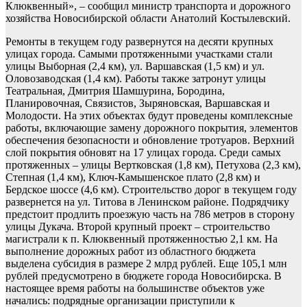
Клюквенный», – сообщил министр транспорта и дорожного
хозяйства Новосибирской области Анатолий Костылевский.
Ремонты в текущем году развернутся на десяти крупных
улицах города. Самыми протяженными участками стали
улицы Выборная (2,4 км), ул. Варшавская (1,5 км) и ул.
Оловозаводская (1,4 км). Работы также затронут улицы
Театральная, Дмитрия Шамшурина, Бородина,
Планировочная, Связистов, Зыряновская, Варшавская и
Молодости. На этих объектах будут проведены комплексные
работы, включающие замену дорожного покрытия, элементов
обеспечения безопасности и обновление тротуаров. Верхний
слой покрытия обновят на 17 улицах города. Среди самых
протяженных – улицы Вертковская (1,8 км), Петухова (2,3 км),
Степная (1,4 км), Ключ-Камышенское плато (2,8 км) и
Бердское шоссе (4,6 км). Строительство дорог в текущем году
развернется на ул. Титова в Ленинском районе. Подрядчику
предстоит продлить проезжую часть на 786 метров в сторону
улицы Дукача. Второй крупный проект – строительство
магистрали к п. Клюквенный протяженностью 2,1 км. На
выполнение дорожных работ из областного бюджета
выделена субсидия в размере 2 млрд рублей. Еще 105,1 млн
рублей предусмотрено в бюджете города Новосибирска. В
настоящее время работы на большинстве объектов уже
начались: подрядные организации приступили к