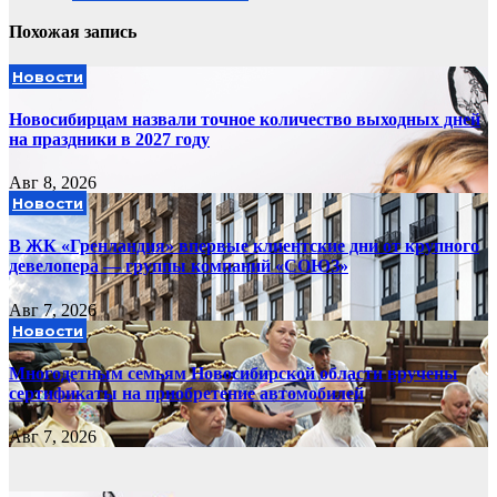
Похожая запись
Новости
Новосибирцам назвали точное количество выходных дней
на праздники в 2027 году
Авг 8, 2026
Новости
В ЖК «Гренландия» впервые клиентские дни от крупного
девелопера — группы компаний «СОЮЗ»
Авг 7, 2026
Новости
Многодетным семьям Новосибирской области вручены
сертификаты на приобретение автомобилей
Авг 7, 2026