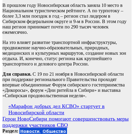
В прошлом году Новосибирская область заняла 10 место в
Национальном туристическом рейтинге. А по турпотоку –
более 3,3 млн поездок в год – регион стал лидером в
Сибирском федеральном округе и 9-м в России. В этом году
наш регион принимает почти по 290 тысяч человек
ежемесячно.
На это влияет развитие транспортной инфраструктуры,
продвижение научно-образовательных, природных,
медицинских и культурных маршрутов, создание новых зон
отдыха. И, конечно, статус региона как крупнейшего
транспортного и делового центра России.
Для справки.
С 19 по 21 ноября в Новосибирской области
при поддержке регионального Правительства проходят
впервые объединенные Форум сибирского гостеприимства
«Дикоросы», форум «Дни ритейла в Сибири» и выставка
«Сибирская продовольственная неделя».
Навигация
«Марафон добрых дел КСВО» стартует в
Новосибирской области
по
Герои НовоСибири помогают совершенствовать меры
записям
поддержки участников СВО
Раздел:
Новости
Общество