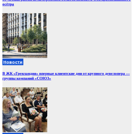
осётра
Новости
В ЖК «Гренландия» впервые клиентские дни от крупного девелопера —
группы компаний «СОЮЗ»