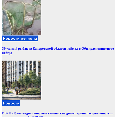
Новости региона
39-летний рыбак из Кемеровской области поймал в Оби краснокнижного
осётра
Новости
В ЖК «Гренландия» впервые клиентские дни от крупного девелопера —