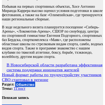
Побывав на первых спортивных объектах, Хосе Антонио
Миранда Каррера высоко оценил условия подготовки в школе
фехтования, а также на базе «Олимпийская», где тренируются
наши региональные сборные.
В ходе недельного визита планируется посещение «Сибирь-
Арены», «Локомотив-Арены», СШОР по сноуборду, центра
по спортивной гимнастике Евгения Подгорного, спортивных
баз Бердска, спорткомплекса «Маяк», где расположены
областные школы по стрелковым видам спорта, самбо, водных
видов спорта. Также в программе знакомство с нашим
клубами по тяжелой атлетике, боксу, борьбе, тхэквондо,
волейболу, другим видам спорта.
Навигация
В Новосибирской области разработана эффективная
система поддержки инициатив жителей
по
Новый формат работы по трудоустройству участников
записям
СВО стартовал в регионе
Раздел:
Общество
Темы:
ТГпост
Похожая запись