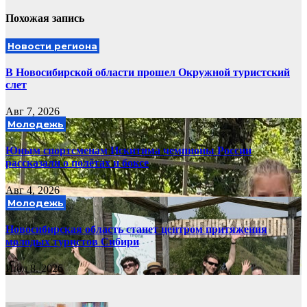
Похожая запись
Новости региона
В Новосибирской области прошел Окружной туристский
слет
Авг 7, 2026
Молодежь
Юным спортсменам Искитима чемпионы России
рассказали о полётах и боксе
Авг 4, 2026
Молодежь
Новосибирская область станет центром притяжения
молодых туристов Сибири
Июл 8, 2026