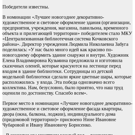
Победители известны.
В номинации «Лучшее новогоднее декоративно-
художественное и световое оформление здания (организации,
предприятия, учреждения, магазина, павильона, временного
объекта и прилегающей территории» победителем стало МКУ
«Централизованная библиотечная система Кочковского
района». Директор учреждения Людмила Николаевна Забуга
поделилась: «У нас было много идей как красиво по-
новогоднему оформить здание снаружи и внутри. Художник
Елена Владимировна Кузьмина предложила и изготовила
сказочных оленей, которые красуются на лестнице перед
входом в здание библиотеки. Сотрудницы из детской
модельной библиотеки сделали яркие цветные шары, которые
расположились у входа. Эта победа однозначно всего
коллектива. Нам, безусловно, было приятно, что наш труд
оценили по достоинству. Спасибо всем».
Первое место в номинации «Лучшее новогоднее декоративно-
художественное и световое оформление фасада квартиры,
двора (окна, балкона, лоджии), индивидуального дома
(придомовой территории)» присвоено Нине Ивановне
Чубаровой и Ивану Ивановичу Борисенко.