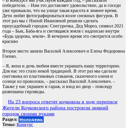
– В конкурсе мы участвуем каждый год, – рассказали
победители. – Нам это доставляет удовольствие, да и соседи
уже привыкли, что на улице такая красота в зимнее время.
Дети любят фотографироваться возле снежных фигурок. В
этот раз мы с Ниной Ивановной решили сделать
приусадебный городок: Снегурочка, Дед Мороз, символ 2021
года – Бык, Баба-яга и светящаяся земля с надписью внутри
«Будь здорова, земля». В вечернее время это смотрится особо
красиво
Второе место заняли Василий Алексеевич и Елена Федоровна
Гоенко.
– Я, жена и дочь любим вместе украшать нашу территорию.
Для нас это стало некой традицией. В этот раз мы сделали
снеговика из пластиковых стаканов, сказочного оленя и
солнце из проволоки, – рассказал Василий Алексеевич. –
Также у нас украшен и гараж, и вход во двор – повсюду
развешаны гирлянды.
Навигация
На 23 вопроса ответят кочковцы в ходе переписи
Жители Кочковского района построили зимний
по
городок своими руками
записям
Раздел:
Молодежь
Темы:
Конкурс