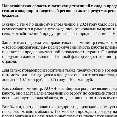
Новосибирская область вносит существенный вклад в прод
сельхозтоваропроизводителей региона также предусмотрена 
бюджета.
В связи с этим по данному направлению в 2024 году было довед
осуществляется в рамках утвержденной региональным правител
сельскохозяйственной продукции, сырья и продовольствия в Н
Заместитель председателя правительства – министр сельского
«Новосибирскагроплем» подчеркнул значимость работы племен
показателей продовольственной безопасности страны. Он добав
продукции животноводства. Главный фактор ее достижения – р
отрасли.
Для сельхозтоваропроизводителей также предусмотрено возмещ
потомства или находящихся в процессе оценки этого качества,
доведено 10,1 млн руб, в 2025 году – 10,2 млн руб.
Как сообщил министр, АО «Новосибирскагроплем» является е
работе, оно ведет целенаправленную работу по совершенство
воспроизводства стада области, внедрению и развитию искусс
Все бычки, поступающие на предприятие, проходят геномную 
поголовья хозяйств области. Так же быки проходят проверку н
производителей на базе племенных хозяйств проводятся заказн