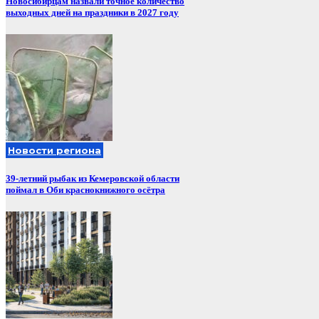
Новосибирцам назвали точное количество
выходных дней на праздники в 2027 году
Новости региона
39-летний рыбак из Кемеровской области
поймал в Оби краснокнижного осётра