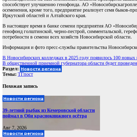
способствует улучшению генофонда. АО «Новосибирскагроплем»
осеменения, кроме того, предприятие реализует семя быков-про
Иркутской областей и Алтайского края.
В настоящее время в банке семени предприятия АО «Новосиби
генофонд голштинской, черно-пестрой, симментальской, герефо
потребности в семени всех хозяйств Новосибирской области.
Информация и фото пресс-службы правительства Новосибирск
Навигация
В Новосибирских колледжах в 2025 году появилось 100 новых
В общественной приемной губернатора области будет проведе
по
Раздел:
Новости региона
записям
Темы:
ТГпост
Похожая запись
Новости региона
39-летний рыбак из Кемеровской области
поймал в Оби краснокнижного осётра
Авг 7, 2026
Новости региона