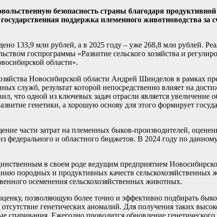
овольственную безопасность страны благодаря продуктивной
государственная поддержка племенного животноводства за сч
ено 133,9 млн рублей, а в 2025 году – уже 268,8 млн рублей. Р
ьством госпрограммы «Развитие сельского хозяйства и регулир
овосибирской области».
 хозяйства Новосибирской области Андрей Шинделов в рамках пр
ных служб, результат которой непосредственно влияет на дост
ил, что одной из ключевых задач отрасли является увеличение 
азвитие генетики, а хорошую основу для этого формирует госуд
ение части затрат на племенных быков-производителей, оценен
 из федерального и областного бюджетов. В 2024 году по данно
динственным в своем роде ведущим предприятием Новосибирско
ванию породных и продуктивных качеств сельскохозяйственных
твенного осеменения сельскохозяйственных животных.
оценку, позволяющую более точно и эффективно подбирать быко
а отсутствие генетических аномалий. Для получения таких высо
ые спаривания. Ежегодно проводится обновление генетического 