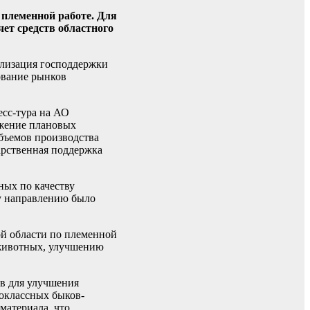
 племенной работе. Для
ет средств областного
еализация господдержки
ование рынков
есс-тура на АО
ижение плановых
объемов производства
арственная поддержка
ных по качеству
му направлению было
й области по племенной
 животных, улучшению
в для улучшения
коклассных быков-
материала, что