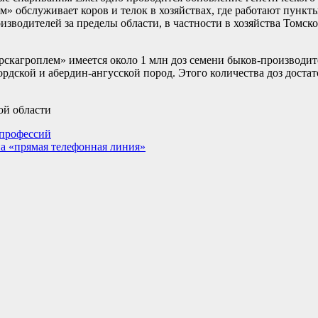
 обслуживает коров и телок в хозяйствах, где работают пункт
изводителей за пределы области, в частности в хозяйства Томск
рскагроплем» имеется около 1 млн доз семени быков-производ
рдской и абердин-ангусской пород. Этого количества доз достат
ой области
 профессий
на «прямая телефонная линия»