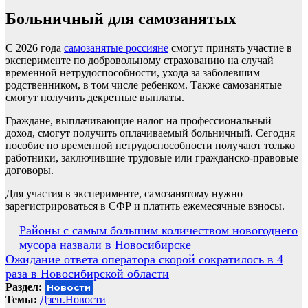
Больничный для самозанятых
С 2026 года
самозанятые россияне
смогут принять участие в
эксперименте по добровольному страхованию на случай
временной нетрудоспособности, ухода за заболевшим
родственником, в том числе ребенком. Также самозанятые
смогут получить декретные выплаты.
Граждане, выплачивающие налог на профессиональный
доход, смогут получить оплачиваемый больничный. Сегодня
пособие по временной нетрудоспособности получают только
работники, заключившие трудовые или гражданско-правовые
договоры.
Для участия в эксперименте, самозанятому нужно
зарегистрироваться в СФР и платить ежемесячные взносы.
Навигация
Районы с самым большим количеством новогоднего
мусора назвали в Новосибирске
по
Ожидание ответа оператора скорой сократилось в 4
записям
раза в Новосибирской области
Раздел:
Новости
Темы:
Дзен.Новости