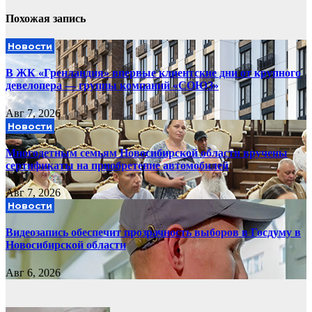
Похожая запись
Новости
В ЖК «Гренландия» впервые клиентские дни от крупного
девелопера — группы компаний «СОЮЗ»
Авг 7, 2026
Новости
Многодетным семьям Новосибирской области вручены
сертификаты на приобретение автомобилей
Авг 7, 2026
Новости
Видеозапись обеспечит прозрачность выборов в Госдуму в
Новосибирской области
Авг 6, 2026