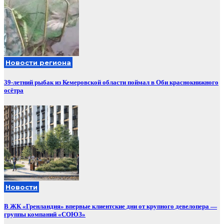
Новости региона
39-летний рыбак из Кемеровской области поймал в Оби краснокнижного
осётра
Новости
В ЖК «Гренландия» впервые клиентские дни от крупного девелопера —
группы компаний «СОЮЗ»