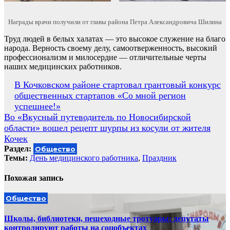
Награды врачи получили от главы района Петра Александровича Шилина
Труд людей в белых халатах — это высокое служение на благо
народа. Верность своему делу, самоотверженность, высокий
профессионализм и милосердие — отличительные черты
наших медицинских работников.
Навигация
В Кочковском районе стартовал грантовый конкурс
общественных стартапов «Со мной регион
по
успешнее!»
записям
Во «Вкусный путеводитель по Новосибирской
области» вошел рецепт шурпы из косули от жителя
Кочек
Раздел:
Общество
Темы:
День медицинского работника
,
Праздник
Похожая запись
Общество
Школы, библиотеки, пешеходные тротуары: депутаты
контролируют работы на соцобъектах