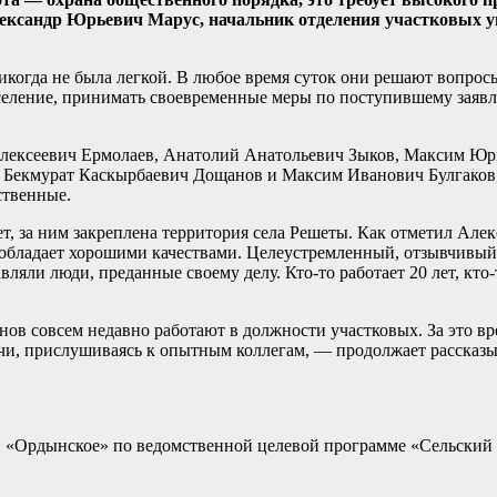
Александр Юрьевич Марус, начальник отделения участковых
никогда не была легкой. В любое время суток они решают вопро
аселение, принимать своевременные меры по поступившему зая
 Алексеевич Ермолаев, Анатолий Анатольевич Зыков, Максим Ю
— Бекмурат Каскырбаевич Дощанов и Максим Иванович Булгаков
ственные.
ет, за ним закреплена территория села Решеты. Как отметил Але
н обладает хорошими качествами. Целеустремленный, отзывчивый,
ли люди, преданные своему делу. Кто-то работает 20 лет, кто-то
 совсем недавно работают в должности участковых. За это вре
чи, прислушиваясь к опытным коллегам, — продолжает рассказы
 «Ордынское» по ведомственной целевой программе «Сельский