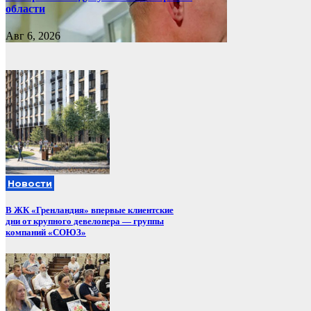
области
Авг 6, 2026
Новости
В ЖК «Гренландия» впервые клиентские
дни от крупного девелопера — группы
компаний «СОЮЗ»