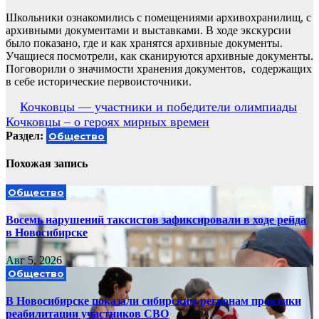
Школьники ознакомились с помещениями архивохранилищ, с
архивными документами и выставками. В ходе экскурсии
было показано, где и как хранятся архивные документы.
Учащиеся посмотрели, как сканируются архивные документы.
Поговорили о значимости хранения документов, содержащих
в себе исторические первоисточники.
Навигация
Кочковцы — участники и победители олимпиады
Кочковцы – о героях мирных времен
по
Раздел:
Общество
записям
Похожая запись
Общество
Восемь нарушений таксистов зафиксировали в ходе рейда
в Новосибирске
Авг 5, 2026
Общество
В Новосибирске показали сибирским регионам практики
реабилитации участников СВО