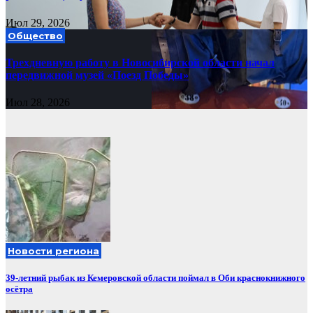
Июл 29, 2026
Общество
Трехдневную работу в Новосибирской области начал
передвижной музей «Поезд Победы»
Июл 28, 2026
Новости региона
39-летний рыбак из Кемеровской области поймал в Оби краснокнижного
осётра