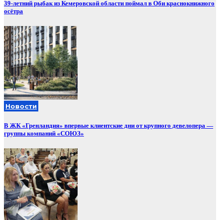
39-летний рыбак из Кемеровской области поймал в Оби краснокнижного
осётра
Новости
В ЖК «Гренландия» впервые клиентские дни от крупного девелопера —
группы компаний «СОЮЗ»