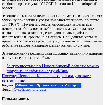
сообщает пресс-служба УФССП России по Новосибирской
области.
В конце 2020 года за неисполнение алиментных обязательств
мужчину привлекли к уголовной ответственности по статье
157 УК РФ «Неуплата средств на содержание детей или
нетрудоспособных родителей». Решением суда должнику
назначили наказание в виде исправительных работ с
испытательным сроком на 7 месяцев. Но и данные меры не
привели к желаемому результату. Должник на исправительные
работы не вышел, к выплате алиментов не приступил.
За неисполнение решения суда должнику изменили наказание
на реальное лишение свободы.
Навигация
За путешествие по Новосибирской области можно
получить кэшбэк на карту «Мир»
по
Поселку Черновка Кочковского района угрожает
записям
подтопление
Раздел:
Общество
Происшествия
Скандал
Темы:
Судебные приставы
Похожая запись