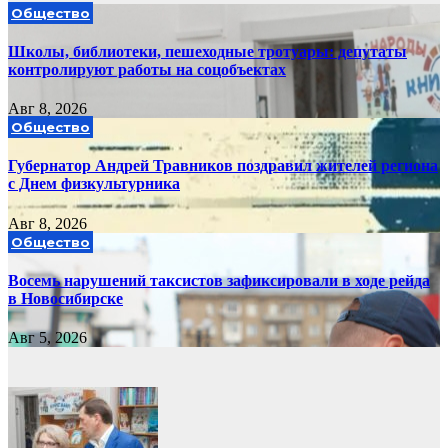
Общество
Школы, библиотеки, пешеходные тротуары: депутаты
контролируют работы на соцобъектах
Авг 8, 2026
Общество
Губернатор Андрей Травников поздравил жителей региона
с Днем физкультурника
Авг 8, 2026
Общество
Восемь нарушений таксистов зафиксировали в ходе рейда
в Новосибирске
Авг 5, 2026